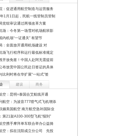
院：促进通用航空制造与运营服务
17年1月1日起，民航一线管制员管制
局党组审议通过两项改革方案
机场：今冬第一场雪对机场航班影
国内机场“一证通关” 有望节
局：全面放开通用机场建设 对
机场飞行程序和运行最低标准规定
酋开放免签！中国人赴阿无需提前
公布放宽中国公民赴日签证的具体
与比利时将在华扩展“一站式”签
企
建设
商务
航空：昆明=泰国合艾航线开通
利航空：为波音777喷气式飞机增添
联姻美国航空 南方航空急补国际业
第21架A330-300型飞机“报到”
航空携手摩拜单车联合举办公益骑
航空：拟在沈阳成立分公司 先投