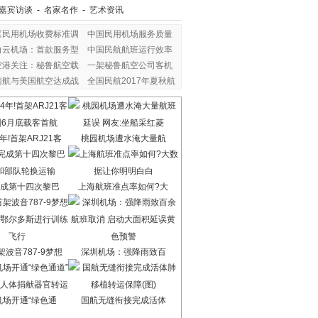
嘉宾访谈
-
名家名作
-
艺术资讯
《民用机场收费标准调
中国民用机场服务质量
白云机场：首款服务型
中国民航航班运行效率
空港关注：秘鲁航空载
一架秘鲁航空公司客机
南航与美国航空达成战
全国民航2017年夏秋航
年!首架ARJ21客
桃园机场遭水淹大量航
成第十四次黎巴
上海航班准点率如何?大
波音787-9梦想
深圳机场：强降雨致百
机场开通“绿色通
国航无缝衔接完成活体