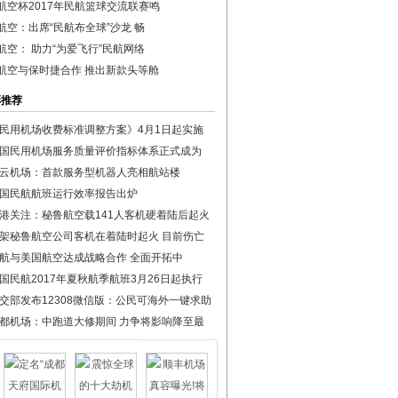
航空杯2017年民航篮球交流联赛鸣
航空：出席“民航布全球”沙龙 畅
航空： 助力“为爱飞行”民航网络
航空与保时捷合作 推出新款头等舱
彩推荐
民用机场收费标准调整方案》4月1日起实施
国民用机场服务质量评价指标体系正式成为
云机场：首款服务型机器人亮相航站楼
国民航航班运行效率报告出炉
港关注：秘鲁航空载141人客机硬着陆后起火
架秘鲁航空公司客机在着陆时起火 目前伤亡
航与美国航空达成战略合作 全面开拓中
国民航2017年夏秋航季航班3月26日起执行
交部发布12308微信版：公民可海外一键求助
都机场：中跑道大修期间 力争将影响降至最