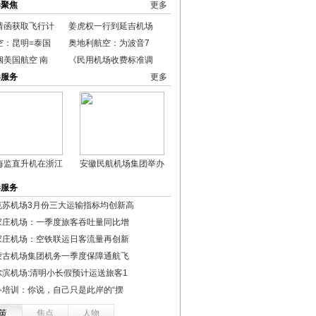
港聚焦
更多
请函获取飞行计
姜虎权一行到延吉机场
空：昆明=泰国
奥地利航空：为波音7
姻美国航空 南
《民用机场收费标准调
港服务
更多
海监直升机在浙江
安徽民航机场集团举办
港服务
克苏机场3月份三大运输指标均创新高
家庄机场：一季度旅客吞吐量同比增
家庄机场：空铁联运日客流量再创新
蒙古机场集团机务一季度保障通航飞
尔滨机场:清明小长假预计运送旅客1
务培训：你说，自己只是此岸的“摆
策
焦点
人物