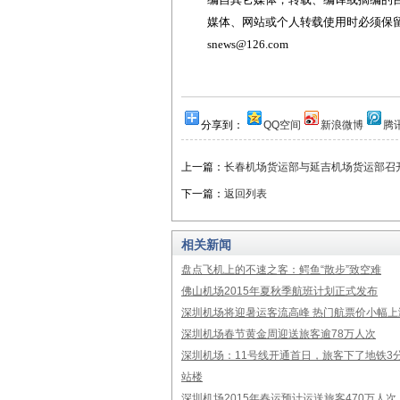
媒体、网站或个人转载使用时必须保留本
snews@126.com
分享到：
QQ空间
新浪微博
腾
上一篇：
长春机场货运部与延吉机场货运部召开
下一篇：
返回列表
相关新闻
盘点飞机上的不速之客：鳄鱼“散步”致空难
佛山机场2015年夏秋季航班计划正式发布
深圳机场将迎暑运客流高峰 热门航票价小幅上
深圳机场春节黄金周迎送旅客逾78万人次
深圳机场：11号线开通首日，旅客下了地铁3
站楼
深圳机场2015年春运预计运送旅客470万人次