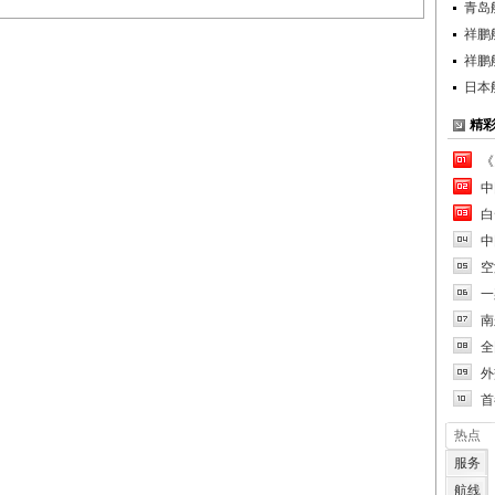
青岛
祥鹏
祥鹏
日本
精
《
中
白
中
空
一
南
全
外
首
热点
服务
航线