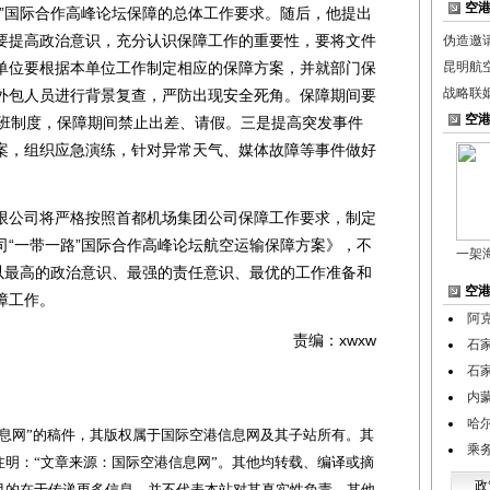
空
路”国际合作高峰论坛保障的总体工作要求。随后，他提出
要提高政治意识，充分认识保障工作的重要性，要将文件
伪造邀
单位要根据本单位工作制定相应的保障方案，并就部门保
昆明航
战略联
外包人员进行背景复查，严防出现安全死角。保障期间要
空
值班制度，保障期间禁止出差、请假。三是提高突发事件
案，组织应急演练，针对异常天气、媒体故障等事件做好
公司将严格按照首都机场集团公司保障工作要求，制定
司“一带一路”国际合作高峰论坛航空运输保障方案》，不
一架
，以最高的政治意识、最强的责任意识、最优的工作准备和
空
障工作。
阿
责编：xwxw
石
石
内
哈
网”的稿件，其版权属于国际空港信息网及其子站所有。其
乘
明：“文章来源：国际空港信息网”。其他均转载、编译或摘
政
目的在于传递更多信息，并不代表本站对其真实性负责。其他