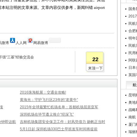
站注明的文章来源。文章内容仅供参考，新闻纠错 airport
国务
20
民航
合肥
明年
讯微博
人人网
网易微博
民航
民用
强“三基”经验交流会
22
阿联
日本
来顶一下
英国
航
2016珠海航展：交通全攻略!
昆明
黄海光：守护飞行区23年的“老黄牛”
奥地
涨
2015年全球最繁忙机场名单：首都机场屈居亚军
战略
深圳机场在毕节遵义推介“经深飞”
南航：
分钟即达航
吉林机场集团安全保卫工作：好风凭借力 扬帆正当时
厦门
5月1日起 深圳机场330巴士早班发车时间将提前
瑞丽