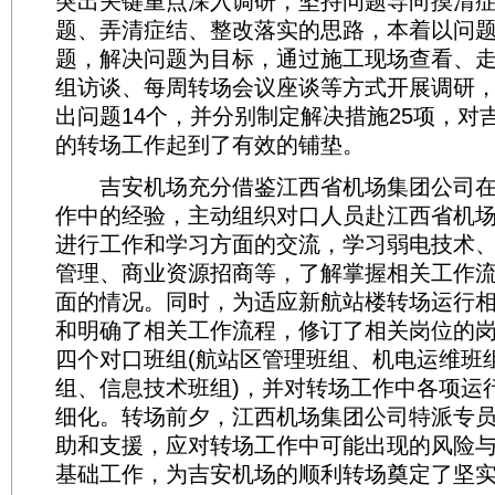
突出关键重点深入调研，坚持问题导向摸清
题、弄清症结、整改落实的思路，本着以问
题，解决问题为目标，通过施工现场查看、
组访谈、每周转场会议座谈等方式开展调研
出问题14个，并分别制定解决措施25项，对
的转场工作起到了有效的铺垫。
吉安机场充分借鉴江西省机场集团公司在T
作中的经验，主动组织对口人员赴江西省机
进行工作和学习方面的交流，学习弱电技术
管理、商业资源招商等，了解掌握相关工作
面的情况。同时，为适应新航站楼转场运行
和明确了相关工作流程，修订了相关岗位的
四个对口班组(航站区管理班组、机电运维班
组、信息技术班组)，并对转场工作中各项运
细化。转场前夕，江西机场集团公司特派专
助和支援，应对转场工作中可能出现的风险
基础工作，为吉安机场的顺利转场奠定了坚