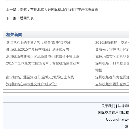
上一篇：
南航：首推北京大兴国际机场“门到门”交通优惠政策
下一篇：
返回列表
相关新闻
盘点飞机上的不速之客：鳄鱼“散步”致空难
2016珠海航展：交通
佛山机场2015年夏秋季航班计划正式发布
黄海光：守护飞行区23
深圳机场将迎暑运客流高峰 热门航票价小幅上涨
克拉玛依市区至机场
2015年全球最繁忙机场名单：首都机场屈居亚军
深圳机场：11号线开
站楼
南宁机场开通至河池市(金城江)城际巴士专线
深圳机场春节黄金周迎
深圳机场在毕节遵义推介“经深飞”
吉林机场集团安全保卫
关于我们
|
法律声
国际空港信息网版权
Copyright www.
京