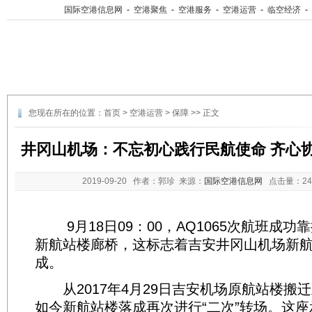
国际空港信息网
-
空港聚焦
-
空港服务
-
空港运营
-
临空经济
-
您现在所在的位置：
首页
>
空港运营
>
保障
>> 正文
井冈山机场：不忘初心践行民航使命 齐心
2019-09-20
作者：郭珍 来源：
国际空港信息网
点击量：
2
9月18日09：00，AQ1065次航班成功
新航站楼廊桥，这标志着吉安井冈山机场新
成。
从2017年4月29日吉安机场原航站楼搬
如今新航站楼落成再次进行“二次”转场。这