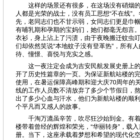
这样的场景还有很多，在这场没有硝烟的“
人都是光荣的战士，没有员工思想“不在线”
先，老同志们也不甘示弱，女同志们更是巾
有哺乳期和孕期的宝妈们，她们都毫无怨言
衣衫，身上沾上了污渍，由于夜晚搬迁蚊虫
们却依然笑说“本地蚊子没有登革热”，所有
待、憧憬、喜悦与充实之感。
这一夜注定会成为吉安民航发展史册上的“
开了历史性篇章的一页。为保证新航站楼的
使用，在暑运保障高峰期和迎大庆70周年的
线的工作人员数不清放弃了多少个节假日，
出了多少心血与汗水，他们为新航站楼的顺
个平凡而又感人的故事。
千淘万漉虽辛苦，吹尽狂沙始到金。有着
楼带着曾经的辉煌和荣光，“华丽转身”，载
册。当下，这座承载着梦想和希望的现代化