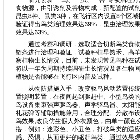
食物源，由引诱剂及谷物构成，新配置的试剂
昆虫8种、鼠类3种，在飞行区内设置8个区
验证得出鸟类治理效果达69%，昆虫治理效果
效果达63%。
通过考察和调研，选取适合切断鸟类食物
链条进行治理和验证，试验种植早熟禾、高
察植物生长情况，目前，未发现常见鸟种在
将以一年为周期持续调研生长情况及各生物
植物是否能够在飞行区内普及试种。
从物防措施入手，改变驱鸟风动装置传统
置照明装置，在夜间起到驱赶中、小型鸟类
鸟设备集束强声驱鸟器、声学驱鸟器、太阳
礼花弹等辅助措施兼用，合理分配、分散布
鸟效果;改良仿生假人外衣颜色，由单一颜色
搭，例如：迷彩色、小丑色，打破鸟类的适
感、恐惧，从而更好的驱赶鸟类。通过效果