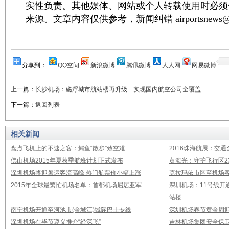
实性负责。其他媒体、网站或个人转载使用时必须
来源。文章内容仅供参考，新闻纠错 airportsnews@1
分享到：
QQ空间
新浪微博
腾讯微博
人人网
网易微博
上一篇：
长沙机场：磁浮城市航站楼再升级 实现国内航空公司全覆盖
下一篇：
返回列表
相关新闻
盘点飞机上的不速之客：鳄鱼“散步”致空难
2016珠海航展：交通
佛山机场2015年夏秋季航班计划正式发布
黄海光：守护飞行区23
深圳机场将迎暑运客流高峰 热门航票价小幅上涨
克拉玛依市区至机场
2015年全球最繁忙机场名单：首都机场屈居亚军
深圳机场：11号线开
站楼
南宁机场开通至河池市(金城江)城际巴士专线
深圳机场春节黄金周迎
深圳机场在毕节遵义推介“经深飞”
吉林机场集团安全保卫