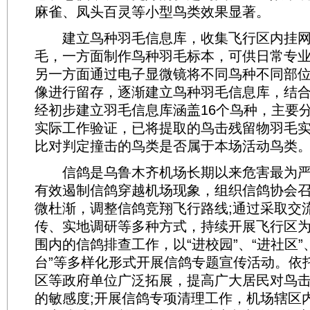
麻雀、凤头百灵等小型鸟类效果显著。
建立鸟种羽毛信息库，收集飞行区内挂网
毛，一方面制作鸟种羽毛标本，可供日常专
另一方面通过电子显微镜将不同鸟种不同部
像进行留存，逐渐建立鸟种羽毛信息库，结
经初步建立羽毛信息库涵盖16个鸟种，主要分
实际工作验证，已将提取的鸟击残留物羽毛
比对判定撞击的鸟类是否属于本场活动鸟类
信鸽是乌鲁木齐机场长期以来危害最为严
有效遏制信鸽穿越机场现象，组织信鸽协会
微杜渐，调整信鸽竞翔飞行路线;通过采取交
传、实地调研等多种方式，持续开展飞行区为
围内的信鸽排查工作，以“进校园”、“进社区”、联
台”等多样化形式开展信鸽专题宣传活动。依
区等政府单位广泛拓展，提高广大居民对鸟
的敏感度;开展信鸽专项清理工作，机场辖区