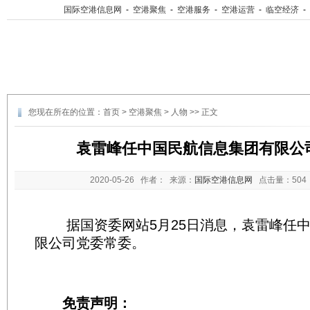
国际空港信息网
-
空港聚焦
-
空港服务
-
空港运营
-
临空经济
-
您现在所在的位置：
首页
>
空港聚焦
>
人物
>> 正文
袁雷峰任中国民航信息集团有限公
2020-05-26
作者： 来源：
国际空港信息网
点击量：
50
据国资委网站5月25日消息，袁雷峰任中
限公司党委常委。
免责声明：