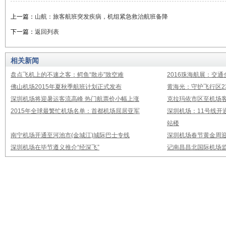
上一篇：
山航：旅客航班突发疾病，机组紧急救治航班备降
下一篇：
返回列表
相关新闻
盘点飞机上的不速之客：鳄鱼“散步”致空难
2016珠海航展：交通
佛山机场2015年夏秋季航班计划正式发布
黄海光：守护飞行区23
深圳机场将迎暑运客流高峰 热门航票价小幅上涨
克拉玛依市区至机场
2015年全球最繁忙机场名单：首都机场屈居亚军
深圳机场：11号线开
站楼
南宁机场开通至河池市(金城江)城际巴士专线
深圳机场春节黄金周迎
深圳机场在毕节遵义推介“经深飞”
记南昌昌北国际机场