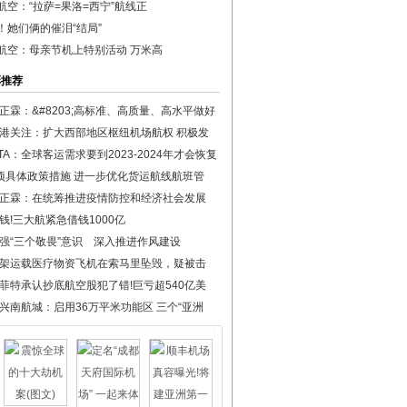
航空：“拉萨=果洛=西宁”航线正
！她们俩的催泪“结局”
航空：母亲节机上特别活动 万米高
彩推荐
正霖：&#8203;高标准、高质量、高水平做好
港关注：扩大西部地区枢纽机场航权 积极发
ATA：全球客运需求要到2023-2024年才会恢复
项具体政策措施 进一步优化货运航线航班管
正霖：在统筹推进疫情防控和经济社会发展
钱!三大航紧急借钱1000亿
强“三个敬畏”意识 深入推进作风建设
架运载医疗物资飞机在索马里坠毁，疑被击
菲特承认抄底航空股犯了错!巨亏超540亿美
兴南航城：启用36万平米功能区 三个“亚洲