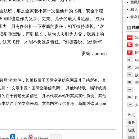
西藏
相见
普吉航班，那是全家老小第一次坐他开的飞机，安全平稳
青岛
长同时也是作为父亲、丈夫、儿子的最大满足感。“成为
压力，只有多分担一下家庭的责任，相互扶持成长。”谢
精
学员到副驾驶，再到机长，从为人夫到为人父，我肩上的
冯
认真飞行，才能不负这身责任。”刘德春说。(易崇华)
空
I
责编：admin
6
冯
缺
网”的稿件，其版权属于国际空港信息网及其子站所有。其
增
明：“文章来源：国际空港信息网”。其他均转载、编译或摘
一
目的在于传递更多信息，并不代表本站对其真实性负责。其他
巴
站注明的文章来源。文章内容仅供参考，新闻纠错 airport
大
热点
服务
航线
保障