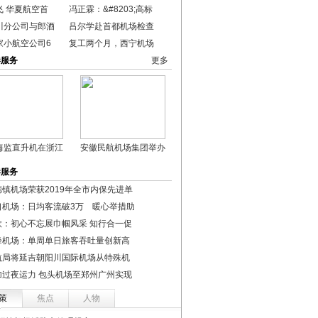
飞 华夏航空首
冯正霖：&#8203;高标
川分公司与郎酒
吕尔学赴首都机场检查
家小航空公司6
复工两个月，西宁机场
港服务
更多
海监直升机在浙江
安徽民航机场集团举办
港服务
德镇机场荣获2019年全市内保先进单
口机场：日均客流破3万 暖心举措助
欣：初心不忘展巾帼风采 知行合一促
峰机场：单周单日旅客吞吐量创新高
航局将延吉朝阳川国际机场从特殊机
加过夜运力 包头机场至郑州广州实现
策
焦点
人物