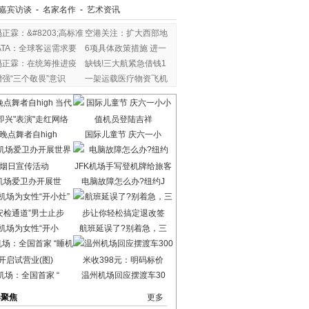
嘉宾访谈
-
名家名作
-
艺术资讯
冯正霖：&#8203;高标准
空港关注：扩大西部地
IATA：全球客运需求要
6项具体政策措施 进一
冯正霖：在统筹推进疫
缺钱!三大航紧急借钱1
增强“三个敬畏”意识
一架运载医疗物资飞机
晚点舞者自high
国际儿童节 庆六一小
机场爱卫办开展世
电脑故障怎么办?纽约J
机场为女性“开小
航班延误了?别着急，三
机场：全国首家 “
温州机场回应摆渡车30
港聚焦
更多