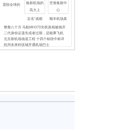
震惊全球的
定名“成都
顺丰机场真
整整八个月 马航MH370失联真相被揭开
二代身份证遗失或者过期，还能乘飞机
北京新机场场道工程 十四个标段中标详
杭州未来科技城开通机场巴士
上海虹桥、浦东机场外币兑换点位置介
昨天东航5509航班没出事，我们都应该
飞机晚点舞
国际儿童节
首都机场爱
520特写：双飞家庭的柔情与担当
快捷!行李全流程跟踪系统试点航线服务
国际护士节 包头机场致敬“最美逆行
南昌机场：疫情期间真情服务旅客获赠
东航四川：贵宾室同步更新航班换季餐