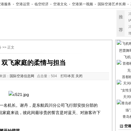
空港服务
-
空港运营
-
临空经济
-
空港文化
-
空港第一视频
-
国际空港艺术长廊
-
推
荐
务
>> 正文
飞机
写：双飞家庭的柔情与担当
来源：
国际空港信息网
点击量：
504
打印本页
关闭
首都
天河
名机长。谢丹，是东航四川分公司飞行部安技分部的
航家庭来说，彼此间最珍贵的誓言是对蓝天、对旅客许下
青岛
空
愫开始萌芽