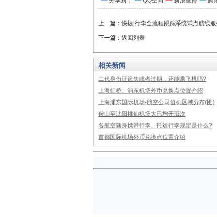
分享到：
QQ空间
新浪微博
腾
上一篇：
快捷!行李全流程跟踪系统试点航线
下一篇：
返回列表
相关新闻
二代身份证遗失或者过期，还能乘飞机吗?
上海虹桥、浦东机场外币兑换点位置介绍
上海浦东国际机场-航空公司值机区域分布(图)
鞍山至沈阳桃仙机场大巴增开班次
各航空随身携带行李、托运行李规定是什么?
首都国际机场外币兑换点位置介绍