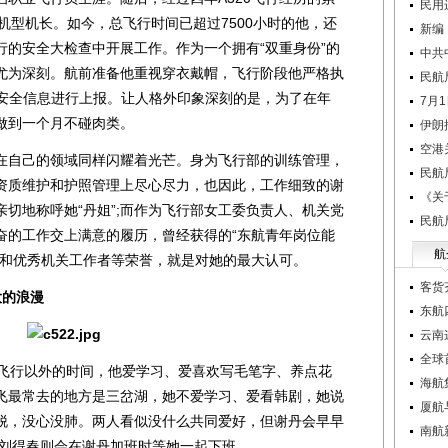
民用
20机型机长。如今，总飞行时间已超过7500小时的他，还
新编
行的安全大检查中开展工作。作为一个拥有“双重身份”的
中共
尤为深刻。航前准备他重视穿衣戴帽，飞行阶段他严格执
民航
的安全信息进行上报。让人格外印象深刻的是，为了在年
7月
做到一个月不碰肉类。
伊朗
空港
自己的领域同样闪耀着光芒。身为飞行部的训练管理，
民航
资质维护和护照管理上尽心尽力，也因此，工作细致的谢
《关
切地称呼她“丹姐”;而作为飞行部女工委负责人、机关党
民航
奋的工作交上满意的履历，曾经获得的“东航青年岗位能
航
兵和优秀机关工作者等荣誉，就是对她的最大认可。
客货
大的浪漫
东航
云南
全球首
飞行以外的时间，他爱学习、爱喜欢写毛笔字、养点花
海航
飞最常去的地方是三岔湖，她不爱学习、爱看韩剧，她说
厦航
脱，没心没肺。两人看似没什么共同爱好，但谢丹会早早
南航
而刘得春则会在谢丹加班时等她一起下班。