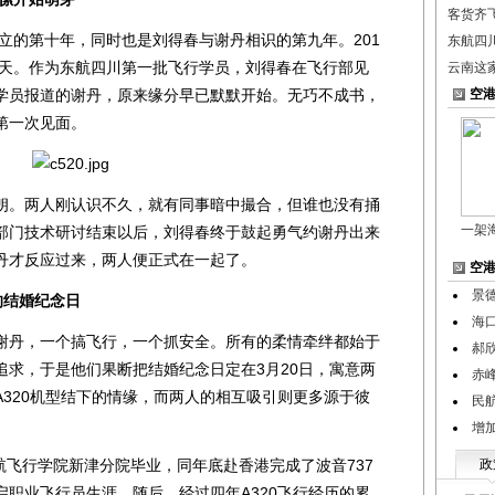
客货齐
立的第十年，同时也是刘得春与谢丹相识的第九年。201
东航四
一天。作为东航四川第一批飞行学员，刘得春在飞行部见
云南这
学员报道的谢丹，原来缘分早已默默开始。无巧不成书，
空
第一次见面。
。两人刚认识不久，就有同事暗中撮合，但谁也没有捅
一架
底，部门技术研讨结束以后，刘得春终于鼓起勇气约谢丹出来
丹才反应过来，两人便正式在一起了。
空
景
的结婚纪念日
海
丹，一个搞飞行，一个抓安全。所有的柔情牵绊都始于
郝
追求，于是他们果断把结婚纪念日定在3月20日，寓意两
赤
320机型结下的情缘，而两人的相互吸引则更多源于彼
民
增
航飞行学院新津分院毕业，同年底赴香港完成了波音737
政
职业飞行员生涯。随后，经过四年A320飞行经历的累