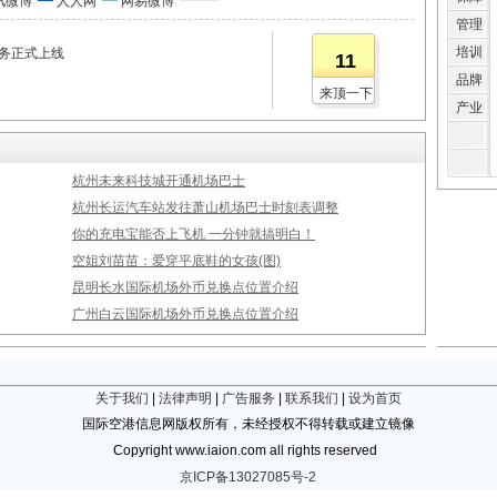
讯微博
人人网
网易微博
管理
培训
服务正式上线
11
品牌
来顶一下
产业
杭州未来科技城开通机场巴士
杭州长运汽车站发往萧山机场巴士时刻表调整
你的充电宝能否上飞机 一分钟就搞明白！
空姐刘苗苗：爱穿平底鞋的女孩(图)
昆明长水国际机场外币兑换点位置介绍
广州白云国际机场外币兑换点位置介绍
关于我们
|
法律声明
|
广告服务
|
联系我们
|
设为首页
国际空港信息网版权所有，未经授权不得转载或建立镜像
Copyright www.iaion.com all rights reserved
京ICP备13027085号-2