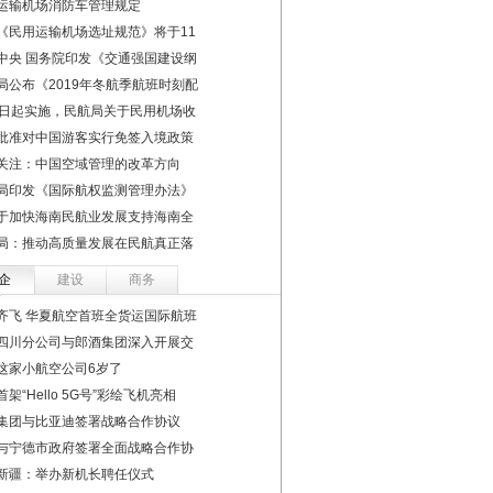
运输机场消防车管理规定
《民用运输机场选址规范》将于11
中央 国务院印发《交通强国建设纲
局公布《2019年冬航季航班时刻配
1日起实施，民航局关于民用机场收
批准对中国游客实行免签入境政策
关注：中国空域管理的改革方向
局印发《国际航权监测管理办法》
于加快海南民航业发展支持海南全
局：推动高质量发展在民航真正落
企
建设
商务
齐飞 华夏航空首班全货运国际航班
四川分公司与郎酒集团深入开展交
这家小航空公司6岁了
架“Hello 5G号”彩绘飞机亮相
集团与比亚迪签署战略合作协议
与宁德市政府签署全面战略合作协
新疆：举办新机长聘任仪式