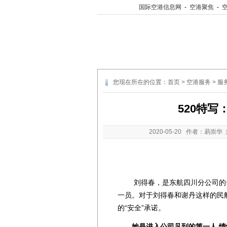
国际空港信息网
-
空港聚焦
-
您现在所在的位置：
首页
>
空港服务
>
服
520特
2020-05-20
作者：易崇华 
刘得春，是东航四川分公司的一
一员。对于刘得春和谢丹这样的民
的“安全”承诺。
她是进入公司见到的第一人 情