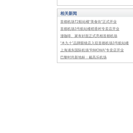
相关新闻
首都机场T2航站楼“美食街”正式开业
首都机场3号航站楼稻香村专卖店开业
漫咖啡、家有好面正式亮相首都机场
“木九十”品牌眼镜店入驻首都机场3号航站楼
上海浦东国际机场“RIMOWA”专卖店开业
巴黎时尚新地标：戴高乐机场