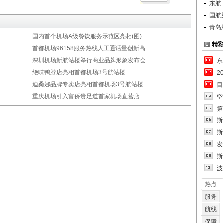
东航
国航
青岛
国内首个机场A级餐饮服务示范区亮相(图)
精
首都机场96158服务热线人工通话量创新高
深圳机场新航站楼举行商业品牌形象发布会
东
绝味鸭脖店亮相首都机场3号航站楼
2
迪桑娜品牌专卖店亮相首都机场3号航站楼
目
重庆机场引入富侨贵足道首家机场直营店
空
第
斯
斯
发
斯
波
热点
服务
航线
保障