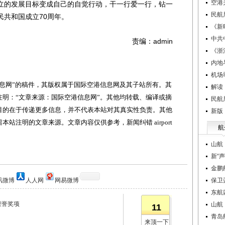
空港
立的发展目标变成自己的自觉行动，干一行爱一行，钻一
民航
民共和国成立70周年。
《新
中共
责编：admin
《浙
内地
机场
网”的稿件，其版权属于国际空港信息网及其子站所有。其
解读
明：“文章来源：国际空港信息网”。其他均转载、编译或摘
民航
目的在于传递更多信息，并不代表本站对其真实性负责。其他
新版
站注明的文章来源。文章内容仅供参考，新闻纠错 airport
航
山航
新“
金鹏
讯微博
人人网
网易微博
保卫
东航
荣誉奖项
山航
11
青岛
来顶一下