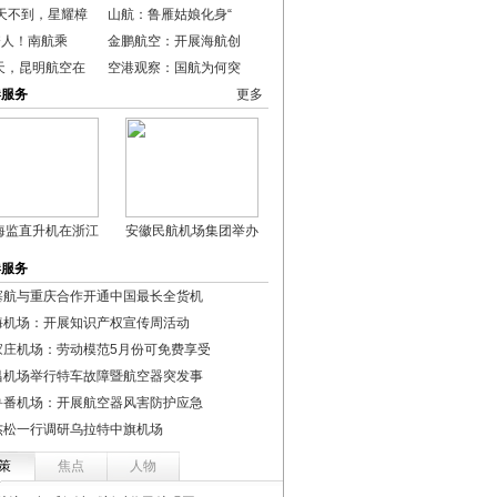
0天不到，星耀樟
山航：鲁雁姑娘化身“
夺人！南航乘
金鹏航空：开展海航创
天，昆明航空在
空港观察：国航为何突
港服务
更多
海监直升机在浙江
安徽民航机场集团举办
港服务
塞航与重庆合作开通中国最长全货机
海机场：开展知识产权宣传周活动
家庄机场：劳动模范5月份可免费享受
昌机场举行特车故障暨航空器突发事
鲁番机场：开展航空器风害防护应急
杰松一行调研乌拉特中旗机场
策
焦点
人物