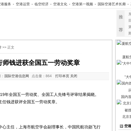
空港服务
-
空港运营
-
临空经济
-
空港文化
-
空港第一视频
-
国际空港艺术长廊
-
推
荐
牌
>> 正文
厦航
行师钱进获全国五一劳动奖章
源：
国际空港信息网
点击量：
864
打印本页
关闭
“大
9年全国五一劳动奖、全国工人先锋号评审结果揭晓。
国内
主任钱进获评全国五一劳动奖章。
北京
空
心主任，上海市航空学会副理事长，中国民航功勋飞行