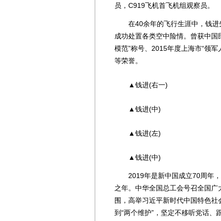
员，C919飞机首飞机组观察员。
在40余年的飞行生涯中，钱进先
成功处置各类空中险情。曾获中国民
模范”称号、2015年度上海市“领军
等荣誉。
▲钱进(右一)
▲钱进(中)
▲钱进(左)
▲钱进(中)
2019年是新中国成立70周年
之年。中华全国总工会号召全国广
围，高举习近平新时代中国特色社会
到“两个维护”，坚定不移听党话