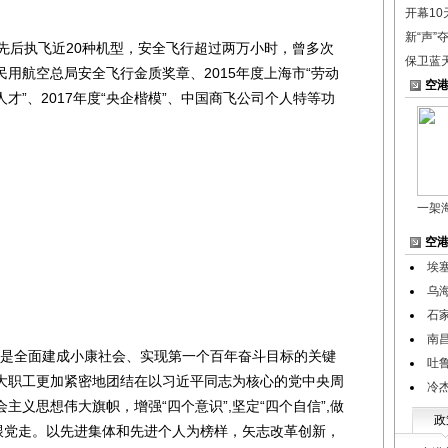
开幕1
新“声”
后执飞近20种机型，安全飞行超过两万小时，曾多次
保卫蓝
用航空总局安全飞行金质奖章、2015年度上海市“劳动
空
人才”、2017年度“央企楷模”、中国商飞公司个人特等功
一架
空
埃
乌
石
南
，是全面建成小康社会、实现第一个百年奋斗目标的关键
吐
大职工更加紧密地团结在以习近平同志为核心的党中央周
冷
主义思想伟大旗帜，增强“四个意识”,坚定“四个自信”,做
政
、跟党走。以先进集体和先进个人为榜样，矢志改革创新，