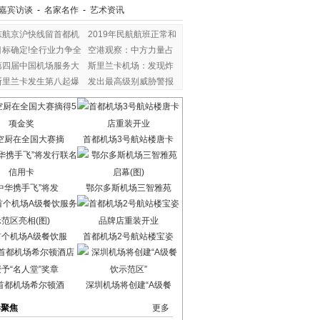
嘉宾访谈
-
名家名作
-
艺术资讯
东航京沪快线留首都机
2019年民航航班正常和
目标确定!全行业力争全
空港观察：中方力量占
第四届中国机场服务大
斯里兰卡机场：发现炸
斯里兰卡发生第八起爆
发出最高级别威胁警报
空厨在全国大赛摘
首都机场3号航站楼唐卡
中华携手飞”将发
鄂尔多斯机场三智雅苑
首个机场A级餐饮服
首都机场2号航站楼宝姿
首都机场希尔顿酒
深圳机场将创建“A级餐
港聚焦
更多