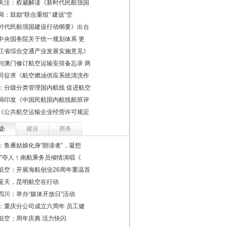
关注：权威解读《新时代民航强国
局：鼓励“联合重组” 建设“空
时代民航强国建设行动纲要》出台
中央国务院关于统一规划体系 更
江省综合交通产业发展实施意见》
与澳门修订航空运输安排备忘录 两
司征求《航空燃油供应系统清洗作
：分级分类管理国内航线 促进航空
局印发《中国民航国内航线航班评
《公共航空运输企业经营许可规定
企
建设
商务
：鲁雁姑娘化身“朗读者”，凝想
声”夺人！南航乘务员倾情演唱《
航空：开展海航创业26周年重温首
蓝天，昆明航空在行动
四川：举办“媒体开放日”活动
：重庆分公司成立六周年 员工健
航空：周年庆典 活力快闪