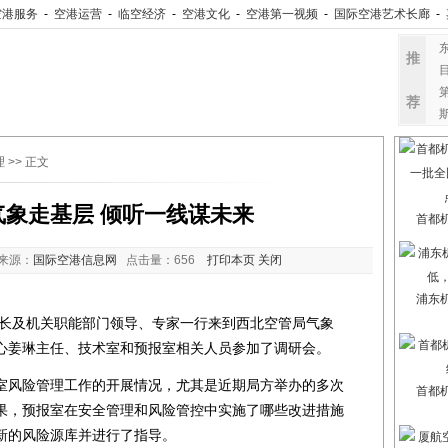
空港服务
-
空港运营
-
临空经济
-
空港文化
-
空港第一视频
-
国际空港艺术长廊
-
推
荐
理
>> 正文
气象走基层 倾听一线谋未来
首都
来源：
国际空港信息网
点击量：
656
打印本页
关闭
浦东
长及机关职能部门领导、专家一行来到西北空管局气象
心姜琳主任、技术室和预报室相关人员参加了调研会。
风险管理工作的开展情况，尤其是近期局方举办的多次
首都
果，预报室在安全管理和风险管控中实施了哪些改进措施
新的风险源库并进行了指导。