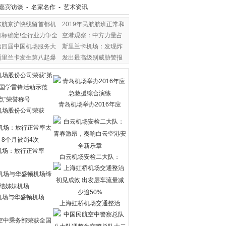
嘉宾访谈
-
名家名作
-
艺术资讯
东航京沪快线留首都机
2019年民航航班正常和
目标确定!全行业力争全
空港观察：中方力量占
第四届中国机场服务大
斯里兰卡机场：发现炸
斯里兰卡发生第八起爆
发出最高级别威胁警报
青岛机场举办2016年应
机场股份公司荣获
机场：放行正常率
白云机场安检二大队：
机场与华盛顿机场
上海虹桥机场交通整治