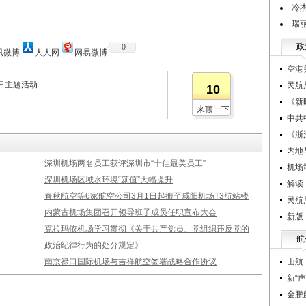
冷
瑞
政
0
讯微博
人人网
网易微博
空港
日主题活动
民航
10
《新
来顶一下
中共
《浙
内地
深圳机场两名员工获评深圳市“十佳最美员工”
机场
深圳机场区域水环境“颜值”大幅提升
解读
春秋航空等6家航空公司3月1日起搬至咸阳机场T3航站楼
民航
内蒙古机场集团召开领导班子成员任职宣布大会
新版
克拉玛依机场学习贯彻《关于共产党员、党组织违反党的
航
政治纪律行为的处分规定》
南京禄口国际机场与吉祥航空签署战略合作协议
山航
新“
金鹏