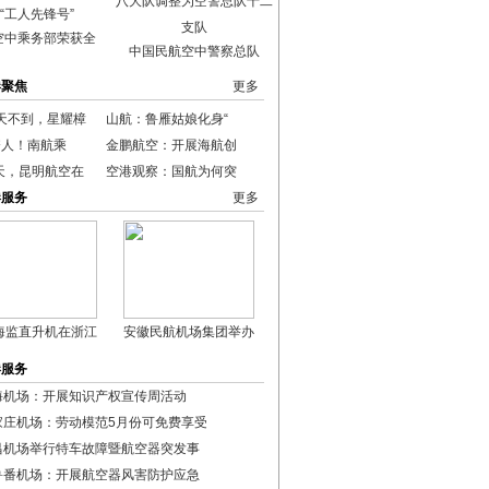
空中乘务部荣获全
中国民航空中警察总队
港聚焦
更多
0天不到，星耀樟
山航：鲁雁姑娘化身“
夺人！南航乘
金鹏航空：开展海航创
天，昆明航空在
空港观察：国航为何突
港服务
更多
海监直升机在浙江
安徽民航机场集团举办
港服务
海机场：开展知识产权宣传周活动
家庄机场：劳动模范5月份可免费享受
昌机场举行特车故障暨航空器突发事
鲁番机场：开展航空器风害防护应急