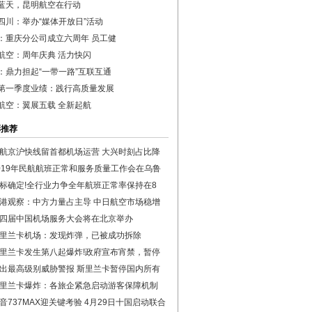
蓝天，昆明航空在行动
四川：举办“媒体开放日”活动
：重庆分公司成立六周年 员工健
航空：周年庆典 活力快闪
：鼎力担起“一带一路”互联互通
第一季度业绩：践行高质量发展
航空：翼展五载 全新起航
彩推荐
航京沪快线留首都机场运营 大兴时刻占比降
019年民航航班正常和服务质量工作会在乌鲁
标确定!全行业力争全年航班正常率保持在8
港观察：中方力量占主导 中日航空市场稳增
四届中国机场服务大会将在北京举办
里兰卡机场：发现炸弹，已被成功拆除
里兰卡发生第八起爆炸!政府宣布宵禁，暂停
出最高级别威胁警报 斯里兰卡暂停国内所有
里兰卡爆炸：各旅企紧急启动游客保障机制
音737MAX迎关键考验 4月29日十国启动联合