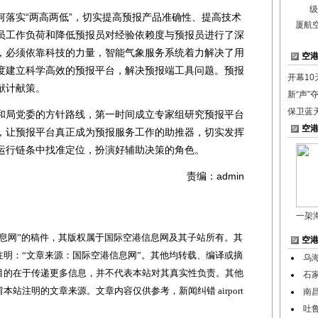
实“两高两低”，切实提高预报产品准确性、提高技术
厦航
员工作负荷和降低预报员对经验依赖度与预报员进行了深
，必须依靠科技的力量，智能气象服务系统着力解决了用
空
度建立科学高效的预报平台，解决预报端工具问题。预报
开幕1
献计献策。
新“声”
保卫蓝
局党委的方针路线，第一时间成立专家组研究预报平台
空
，让预报平台真正成为预报服务工作的助推器，切实发挥
运行链条中找准定位，扮演好辅助决策的角色。
责编：admin
一架
网”的稿件，其版权属于国际空港信息网及其子站所有。其
空
明：“文章来源：国际空港信息网”。其他均转载、编译或摘
乌
目的在于传递更多信息，并不代表本站对其真实性负责。其他
石
站注明的文章来源。文章内容仅供参考，新闻纠错 airport
南
吐