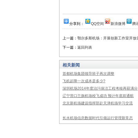
分享到：
QQ空间
新浪微博
腾
上一篇：
鄂尔多斯机场：开展创新工作室开放
下一篇：
返回列表
相关新闻
首都机场集团领导班子再次调整
飞机起降一次成本是多少?
深圳机场2014年度治污保洁工程考核再获满分
辽宁营口兰旗机场校飞成功 预计年底前通航
北京新机场建设指挥部赴天津机场学习交流
长水机场信息数据时代引领运行管理新常态