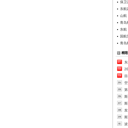
保卫
东航
山航
青岛
东航
国航
青岛
精
东
2
目
空
第
斯
斯
发
斯
波