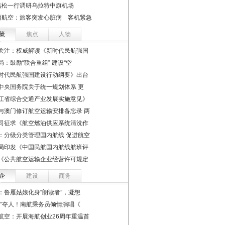
杰松一行调研乌拉特中旗机场
丽航空：旅客突发心脏病 客机紧急
策
焦点
人物
关注：权威解读《新时代民航强国
局：鼓励“联合重组” 建设“空
时代民航强国建设行动纲要》出台
中央国务院关于统一规划体系 更
江省综合交通产业发展实施意见》
与澳门修订航空运输安排备忘录 两
司征求《航空燃油供应系统清洗作
：分级分类管理国内航线 促进航空
局印发《中国民航国内航线航班评
《公共航空运输企业经营许可规定
企
建设
商务
：鲁雁姑娘化身“朗读者”，凝想
声”夺人！南航乘务员倾情演唱《
航空：开展海航创业26周年重温首