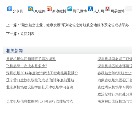
分享到：
QQ空间
新浪微博
腾讯微博
人人网
网易微博
上一篇：
“聚焦航空主业，健康发展”系列论坛之海航航空地服体系论坛成功举办
下一篇：
返回列表
相关新闻
首都机场集团领导班子再次调整
深圳机场两名员工获评
飞机起降一次成本是多少?
深圳机场区域水环境“
深圳机场2014年度治污保洁工程考核再获满分
春秋航空等6家航空公
辽宁营口兰旗机场校飞成功 预计年底前通航
内蒙古机场集团召开
北京新机场建设指挥部赴天津机场学习交流
克拉玛依机场学习贯
政治纪律行为的处分
长水机场信息数据时代引领运行管理新常态
南京禄口国际机场与