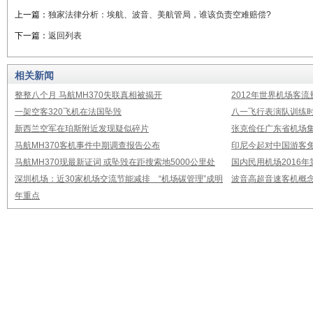
上一篇：
独家法律分析：埃航、波音、美航管局，谁该负责空难赔偿?
下一篇：
返回列表
相关新闻
整整八个月 马航MH370失联真相被揭开
2012年世界机场客流
一架空客320飞机在法国坠毁
八一飞行表演队训练时
新西兰空军在珀斯附近发现疑似碎片
张克俭任广东省机场
马航MH370客机事件中期调查报告公布
印尼今起对中国游客免
马航MH370现最新证词 或坠毁在距搜索地5000公里处
国内民用机场2016
深圳机场：近30家机场交流节能减排 “机场碳管理”成明
波音高超音速客机概念
年重点