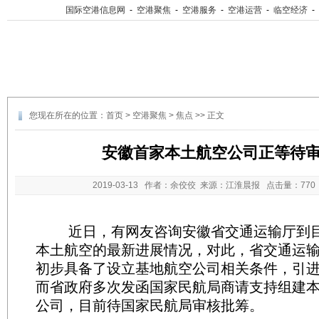
国际空港信息网
-
空港聚焦
-
空港服务
-
空港运营
-
临空经济
-
您现在所在的位置：
首页
>
空港聚焦
>
焦点
>> 正文
安徽首家本土航空公司正等待
2019-03-13
作者：余佼佼 来源：江淮晨报 点击量：
77
近日，有网友咨询安徽省交通运输厅到目
本土航空的最新进展情况，对此，省交通运
初步具备了设立基地航空公司相关条件，引
而省政府多次发函国家民航局商请支持组建
公司，目前待国家民航局审核批筹。