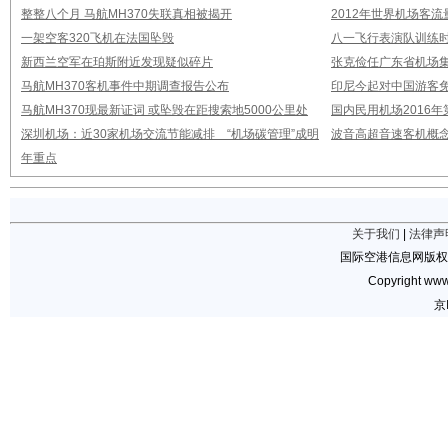
整整八个月 马航MH370失联真相被揭开
2012年世界机场客流
一架空客320飞机在法国坠毁
八一飞行表演队训练时
新西兰空军在珀斯附近发现疑似碎片
张克俭任广东省机场
马航MH370客机事件中期调查报告公布
印尼今起对中国游客免
马航MH370现最新证词 或坠毁在距搜索地5000公里处
国内民用机场2016
深圳机场：近30家机场交流节能减排 “机场碳管理”成明
波音高超音速客机概念
年重点
关于我们
|
法律声
国际空港信息网版权
Copyright www.
京