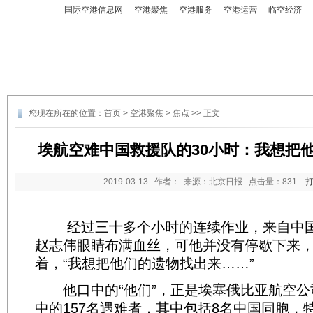
国际空港信息网
-
空港聚焦
-
空港服务
-
空港运营
-
临空经济
-
您现在所在的位置：
首页
>
空港聚焦
>
焦点
>> 正文
埃航空难中国救援队的30小时：我想把
2019-03-13
作者： 来源：北京日报 点击量：
831
经过三十多个小时的连续作业，来自中国
赵志伟眼睛布满血丝，可他并没有停歇下来
着，“我想把他们的遗物找出来……”
他口中的“他们”，正是埃塞俄比亚航空公司
中的157名遇难者，其中包括8名中国同胞，