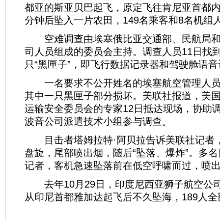
都亚的斯亚贝巴起飞，原定飞往肯尼亚首都
分钟后坠入一片农田，149名乘客和8名机组
空难调查由埃塞俄比亚交通部、民航局和
司人员组成的委员会主持。调查人员11日找
只“黑匣子”，即飞行数据记录器和驾驶舱语
一名要求不公开姓名的埃塞航空管理人员
其中一只黑匣子部分损坏。美联社报道，美
运输安全委员会的专家12日抵达现场，协助
波音公司派遣技术小组参与调查。
目击者塔姆拉特·阿贝拉告诉美联社记者
盘旋，尾部喷出烟，随后“坠落、爆炸”。多
记者，客机急速坠落前在低空呼啸而过，喷
去年10月29日，印度尼西亚狮子航空公
从印尼首都雅加达起飞后不久坠海，189人全