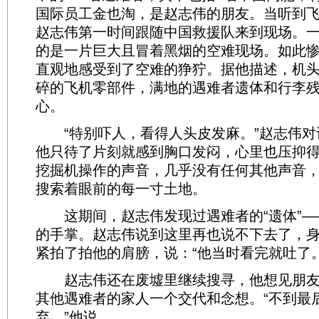
国际员工金也淘，是赵志伟的朋友。当听到
赵志伟第一时间跟随中国救援队来到现场。
的是一片巨大且冒着黑烟的空难现场。如此
直观地感受到了空难的狰狞。据他描述，机
碎的飞机零部件，满地的遇难者遗体和行李
心。
“特别吓人，看得人头皮发麻。”赵志伟对
他只待了片刻就感到胸口发闷，心里也压抑
挖掘机操作的声音，几乎没有任何其他声音
搜索着眼前的每一寸土地。
这期间，赵志伟发现过遇难者的“遗体”—
的手掌。赵志伟说到这里再也说不下去了，
紧拍了拍他的肩膀，说：“他当时看完就吐了。
赵志伟还在废墟里继续搜寻，他想见朋友
其他遇难者的家人一个交代和念想。“不到最
弃。”他说。