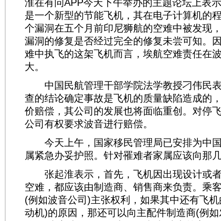
淮在有问APP今天下午举办的主题论坛上表示，
是一个新型的节能飞机，其在电子计算机的
个漏洞在五个月前印尼狮航的空难中被发现
漏洞的修复是否经过完全的修复未尝可知。
难中执飞的这架飞机而言，埃航空难责任在
大。
中国民航管理干部学院法学教授刁伟民表
查的结论确定事故是飞机的质量缺陷造成的
价赔偿，其公司的发展也将面临重创。对停
公司有权要求波音进行赔偿。
今天上午，国家移民管理局已安排为中国遇
属紧急办妥护照。针对罹难者家属应该向那几
张起淮表示，首先，飞机因出现设计或者
空难，都应该由制造商、销售商来负责。乘
(例如波音公司)主张权利，如果其中还有飞机
动机)的原因，那还可以向主配件制造商(例