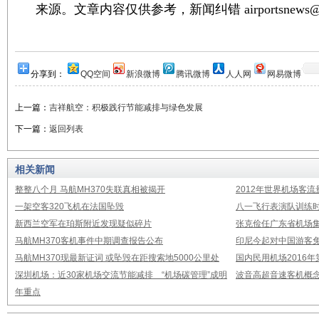
来源。文章内容仅供参考，新闻纠错 airportsnews@1
分享到：
QQ空间
新浪微博
腾讯微博
人人网
网易微博
上一篇：
吉祥航空：积极践行节能减排与绿色发展
下一篇：
返回列表
相关新闻
整整八个月 马航MH370失联真相被揭开
2012年世界机场客流
一架空客320飞机在法国坠毁
八一飞行表演队训练时
新西兰空军在珀斯附近发现疑似碎片
张克俭任广东省机场
马航MH370客机事件中期调查报告公布
印尼今起对中国游客免
马航MH370现最新证词 或坠毁在距搜索地5000公里处
国内民用机场2016
深圳机场：近30家机场交流节能减排 “机场碳管理”成明
波音高超音速客机概念
年重点