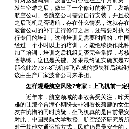
针对这些漏洞，波音公司曾经在五个月前第一架
发生空难之后，做出了一个修订的补丁，发
航空公司。各航空公司需要自行安装，并且
之后飞机是否适航，存在什么情况，这就存
波音公司的补丁进行修订之后，还需要对执
行专门的培训，这种培训是需要时间的，中
经过一个小时以上的培训，才能继续操作此
加了培训，培训之后机组是否完全掌握，考
否熟练，这也是关键。如果最终证实确实是73
那么此次737-8飞机停飞造成的损失和后续
该由生产厂家波音公司来承担。
怎样规避航空风险?专家：上飞机前一定
近年来，航空领域的事故备受关注，昨天
难的让那个曾满心期盼去非洲看长颈鹿的女
友在惋惜的同时质疑，坐飞机真的是目前最安
对此，中国民航大学教授、航空经济研究所
对于其他交通运输方式，民航仍是最安全的