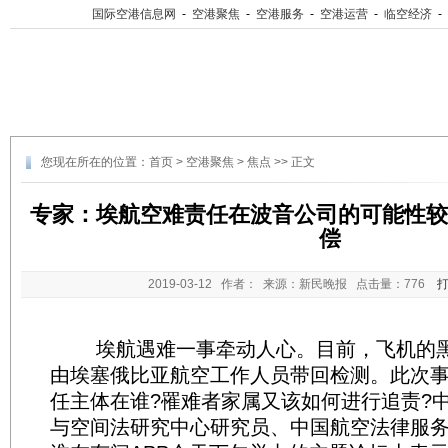
国际空港信息网
-
空港聚焦
-
空港服务
-
空港运营
-
临空经济
-
您现在所在的位置：
首页
>
空港聚焦
>
焦点
>> 正文
专家：埃航空难责任在波音公司的可能性较
偿
2019-03-12
作者： 来源：新民晚报 点击量：
776
埃航遇难一事牵动人心。目前，飞机的黑
由埃塞俄比亚航空工作人员带回检测。此次
任主体在谁?罹难者家属又该如何进行追责?
与空间法研究中心研究员、中国航空法律服