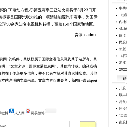
中共
标赛(FE电动方程式)第五赛季三亚站比赛将于3月23日开
《浙
锦标赛是国际汽联力推的一项清洁能源汽车赛事，为国际
内地
球50余家知名电视机构转播，覆盖150个国家和地区。
机场
责编：admin
解读
民航
新版
《石
网”的稿件，其版权属于国际空港信息网及其子站所有。其
浙江
明：“文章来源：国际空港信息网”。其他均转载、编译或摘
20
目的在于传递更多信息，并不代表本站对其真实性负责。其他
航
站注明的文章来源。文章内容仅供参考，新闻纠错 airport
川航
顺丰
昆航
阿提
讯微博
人人网
网易微博
“美
南航
航站楼