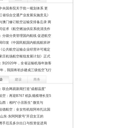
中央国务院关于统一规划体系 更
江省综合交通产业发展实施意见》
与澳门修订航空运输安排备忘录 两
司征求《航空燃油供应系统清洗作
：分级分类管理国内航线 促进航空
局印发《中国民航国内航线航班评
《公共航空运输企业经营许可规定
家庄机场航空枢纽发展计划》正式
：到2020年，全省运输机场年旅客
22年，我国将初步建成三级低空飞行
企
建设
商务
：联合网易新闻打造“成都温度”
航空：再迎B767 机队规模增长至5
山西：相约“小丑医生” 微笑与
哈德航空：全女性机组阿布扎比国
德山东·东阿阿胶号”开启女王的
携手厄瓜多尔出口与投资促进局