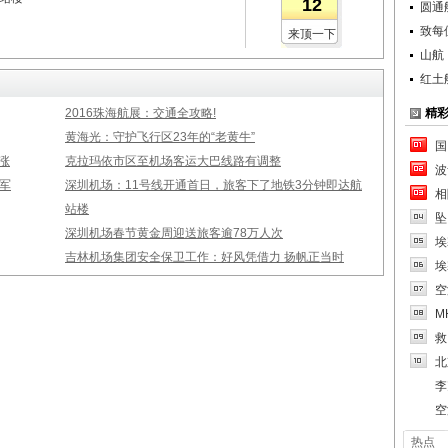
12
圆通
致每
来顶一下
山航
红土
2016珠海航展：交通全攻略!
精
黄海光：守护飞行区23年的“老黄牛”
国
涨
克拉玛依市区至机场客运大巴线路有调整
波
军
深圳机场：11号线开通首日，旅客下了地铁3分钟即达航
相
站楼
坠
深圳机场春节黄金周迎送旅客逾78万人次
埃
吉林机场集团安全保卫工作：好风凭借力 扬帆正当时
埃
空
M
救
北
李
空
热点