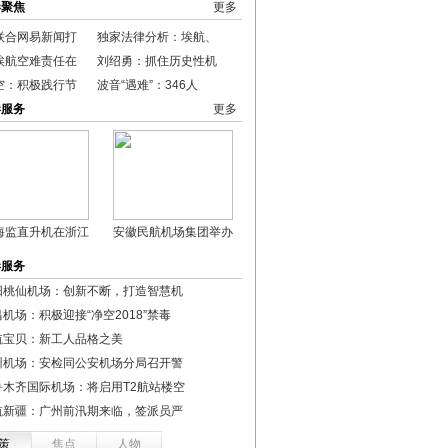
港聚焦
更多
联合网易新闻打
独家法律分析：埃航、
埃航空难责任在
刘绍勇：抓住历史性机
空：积极践行节
波音“遇难”：346人
港服务
更多
海监直升机在浙江
安徽民航机场集团举办
港服务
阳桃仙机场：创新不断，打造智慧机
机场：积极迎接“净空2018”禁毒
航宝贝：新工人品格之美
州机场：安检同公安机场分局召开警
鲁木齐国际机场：将启用T2航站楼空
航新疆：广州前汛期来临，签派员严
策
焦点
人物