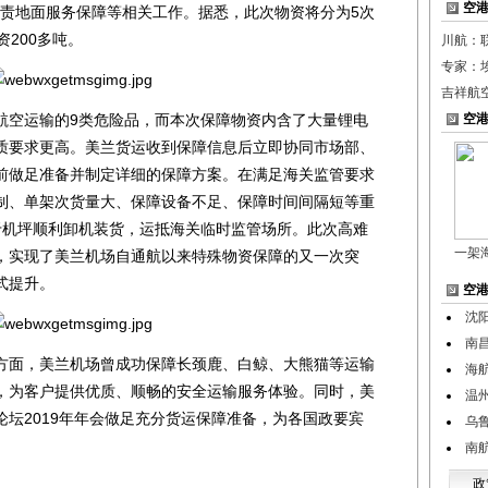
空
)负责地面服务保障等相关工作。据悉，此次物资将分为5次
200多吨。
川航：
专家：
吉祥航
空运输的9类危险品，而本次保障物资内含了大量锂电
空
质要求更高。美兰货运收到保障信息后立即协同市场部、
前做足准备并制定详细的保障方案。在满足海关监管要求
制、单架次货量大、保障设备不足、保障时间间隔短等重
资于机坪顺利卸机装货，运抵海关临时监管场所。此次高难
一架
，实现了美兰机场自通航以来特殊物资保障的又一次突
式提升。
空
沈
南昌
面，美兰机场曾成功保障长颈鹿、白鲸、大熊猫等运输
海
，为客户提供优质、顺畅的安全运输服务体验。同时，美
温
坛2019年年会做足充分货运保障准备，为各国政要宾
乌
南
政