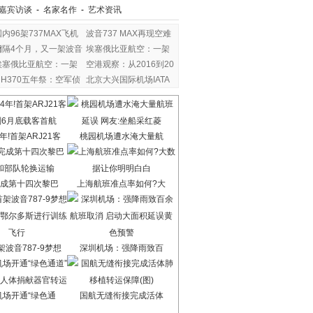
嘉宾访谈
-
名家名作
-
艺术资讯
国内96架737MAX飞机
波音737 MAX再现空难
暂
相隔4个月，又一架波音
埃塞俄比亚航空：一架
埃塞俄比亚航空：一架
空港观察：从2016到20
MH370五年祭：空军侦
北京大兴国际机场IATA
察
年!首架ARJ21客
桃园机场遭水淹大量航
成第十四次黎巴
上海航班准点率如何?大
波音787-9梦想
深圳机场：强降雨致百
机场开通“绿色通
国航无缝衔接完成活体