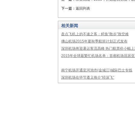
下一篇：
返回列表
相关新闻
盘点飞机上的不速之客：鳄鱼“散步”致空难
佛山机场2015年夏秋季航班计划正式发布
深圳机场将迎暑运客流高峰 热门航票价小幅上
2015年全球最繁忙机场名单：首都机场屈居亚
南宁机场开通至河池市(金城江)城际巴士专线
深圳机场在毕节遵义推介“经深飞”