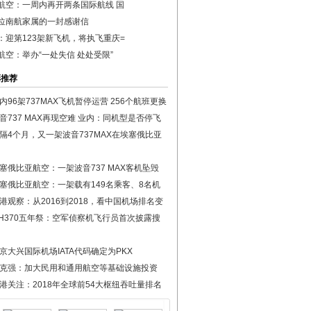
航空：一周内再开两条国际航线 国
位南航家属的一封感谢信
：迎第123架新飞机，将执飞重庆=
航空：举办“一处失信 处处受限”
彩推荐
内96架737MAX飞机暂停运营 256个航班更换
音737 MAX再现空难 业内：同机型是否停飞
隔4个月，又一架波音737MAX在埃塞俄比亚
塞俄比亚航空：一架波音737 MAX客机坠毁
塞俄比亚航空：一架载有149名乘客、8名机
港观察：从2016到2018，看中国机场排名变
H370五年祭：空军侦察机飞行员首次披露搜
京大兴国际机场IATA代码确定为PKX
克强：加大民用和通用航空等基础设施投资
港关注：2018年全球前54大枢纽吞吐量排名