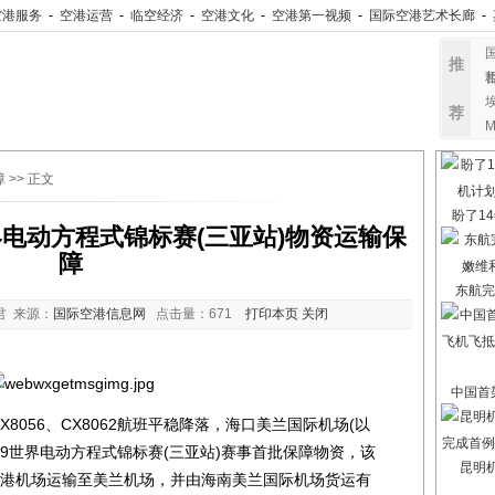
空港服务
-
空港运营
-
临空经济
-
空港文化
-
空港第一视频
-
国际空港艺术长廊
-
推
荐
障
>> 正文
盼了14
电动方程式锦标赛(三亚站)物资运输保
障
东航完
君 来源：
国际空港信息网
点击量：
671
打印本页
关闭
中国首架
056、CX8062航班平稳降落，海口美兰国际机场(以
2019世界电动方程式锦标赛(三亚站)赛事首批保障物资，该
昆明
机从香港机场运输至美兰机场，并由海南美兰国际机场货运有