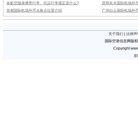
各航空随身携带行李、托运行李规定是什么?
昆明长水国际机场外
首都国际机场外币兑换点位置介绍
广州白云国际机场外
关于我们
|
法律声
国际空港信息网版权
Copyright www.
京