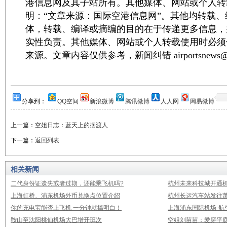
港信息网及其子站所有。其他媒体、网站或个人转
明：“文章来源：国际空港信息网”。其他均转载
体，转载、编译或摘编的目的在于传递更多信息，
实性负责。其他媒体、网站或个人转载使用时必须
来源。文章内容仅供参考，新闻纠错 airportsnews@1
分享到：
QQ空间
新浪微博
腾讯微博
人人网
网易微博
上一篇：
空姐日志：蓝天上的摆渡人
下一篇：
返回列表
相关新闻
二代身份证遗失或者过期，还能乘飞机吗?
杭州未来科技城开通
上海虹桥、浦东机场外币兑换点位置介绍
杭州长运汽车站发往
你的充电宝能否上飞机 一分钟就搞明白！
上海浦东国际机场-航
鞍山至沈阳桃仙机场大巴增开班次
空姐刘苗苗：爱穿平底