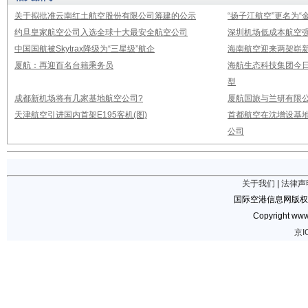
关于拟批准云南红土航空股份有限公司筹建的公示
“扬子江航空”更名为“
约旦皇家航空公司入选全球十大最安全航空公司
深圳机场低成本航空强
中国国航被Skytrax降级为“三星级”航企
海南航空迎来两架崭新A3
厦航：再迎百名台籍乘务员
海航生态科技集团今日
型
成都新机场将有几家基地航空公司?
厦航国旅与兰研有限
天津航空引进国内首架E195客机(图)
首都航空在沈增设基地
公司
关于我们
|
法律声
国际空港信息网版权
Copyright www.
京I