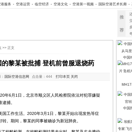
空港服务
-
空港运营
-
临空经济
-
空港文化
-
空港第一视频
-
国际空港艺术长廊
-
推
荐
点
>> 正文
中国
的黎某被批捕 登机前曾服退烧药
源：
国际空港信息网
点击量：
444
打印本页
关闭
MH1
0年6月1日，北京市顺义区人民检察院依法对犯罪嫌疑
准逮捕。
中国
工作生活。2020年3月1日，黎某开始出现发热等症
好转。期间，黎某的同事被确诊为新冠肺炎。
了核酸检测。在核酸检测结果未出时，黎某及丈夫携幼