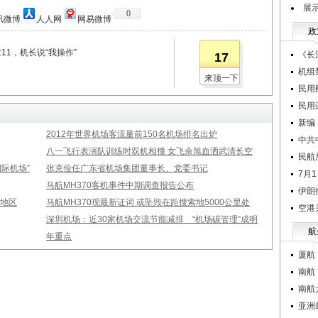
展
0
讯微博
人人网
网易微博
政
7:11，机长说“我操作”
《长
17
机组
来顶一下
民用
民用
新编
2012年世界机场客流量前150名机场排名出炉
中共
八一飞行表演队训练时双机相撞 女飞余旭血洒武清长空
民航
际机场”
张克俭任广东省机场集团董事长、党委书记
7月
马航MH370客机事件中期调查报告公布
伊朗
家地区
马航MH370现最新证词 或坠毁在距搜索地5000公里处
空港
深圳机场：近30家机场交流节能减排 “机场碳管理”成明
航
年重点
厦航
南航
南航
亚洲