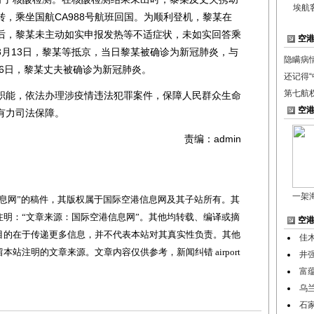
埃航
，乘坐国航CA988号航班回国。为顺利登机，黎某在
后，黎某未主动如实申报发热等不适症状，未如实回答乘
空
3月13日，黎某等抵京，当日黎某被确诊为新冠肺炎，与
隐瞒病
16日，黎某丈夫被确诊为新冠肺炎。
还记得
第七航
能，依法办理涉疫情违法犯罪案件，保障人民群众生命
空
有力司法保障。
责编：admin
一架
网”的稿件，其版权属于国际空港信息网及其子站所有。其
明：“文章来源：国际空港信息网”。其他均转载、编译或摘
空
目的在于传递更多信息，并不代表本站对其真实性负责。其他
佳
站注明的文章来源。文章内容仅供参考，新闻纠错 airport
井
富
乌
石