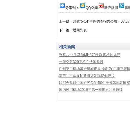
分享到：
QQ空间
新浪微博
腾
上一篇：
川航“5·14”事件调查报告公布：07:0
下一篇：
返回列表
相关新闻
整整八个月 马航MH370失联真相被揭开
一架空客320飞机在法国坠毁
广州第二机场落户增城正果 命名为“广州正果国
新西兰空军在珀斯附近发现疑似碎片
印尼今起对中国游客免签 50个免签落地签国
国内民用机场2016年第一季度吞吐量速读