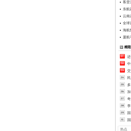
客货
东航
云南
全球首
海航
厦航
精
还
中
交
民
多
加
奇
李
国
国
热点