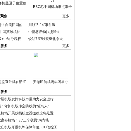
客机黑匣子位置确
BBC称中国机场准点率全
港聚焦
更多
情！自美回国的
川航“5·14”事件调
“中国英雄机长
中新将启动快捷通道
权+中途分程权
设站7座!雄安至北京大
港服务
更多
海监直升机在浙江
安徽民航机场集团举办
港服务
木斯机场发挥科技力量助力安全运行
强：守护机场净空防线的“驱鸟人”
蕴机场开展残损航空器搬移应急处置
兰察布机场：以“三个敬畏”为内核
家庄机场开展机坪保障单位FOD管控工