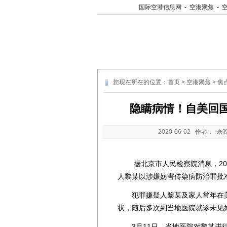
国际空港信息网
-
空港聚焦
-
您现在所在的位置：
首页
>
空港聚焦
>
焦
隐瞒病情！自美回国
2020-06-02
作者： 来
据北京市人民检察院消息，202
人黎某以涉嫌妨害传染病防治罪批
犯罪嫌疑人黎某及家人常年在美国
状，随后多次到当地医院就诊未见
3月11日，当地医院对黎某进行