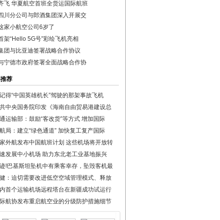
齐飞 华夏航空首班全货运国际航班
四川分公司与郎酒集团深入开展交
这家小航空公司6岁了
架“Hello 5G号”彩绘飞机亮相
集团与比亚迪签署战略合作协议
与宁德市政府签署全面战略合作协
彩推荐
记得“中国英雄机长”驾驶的那架事故飞机
共中央国务院印发《海南自由贸易港建设总
通运输部：鼓励“客改货”等方式 增加国际
航局：建立“绿色通道” 加快复工复产国际
家外航发布中国航班计划 这些机场将开放转
速发展中小机场 助力东北老工业基地振兴
迹!巴基斯坦坠机中有乘客幸存，坠毁客机最
健：迫切需要改进低空空域管理模式、释放
内首个运输机场远程塔台在新疆成功试运行
际航协发布重启航空业的分级防护措施细节