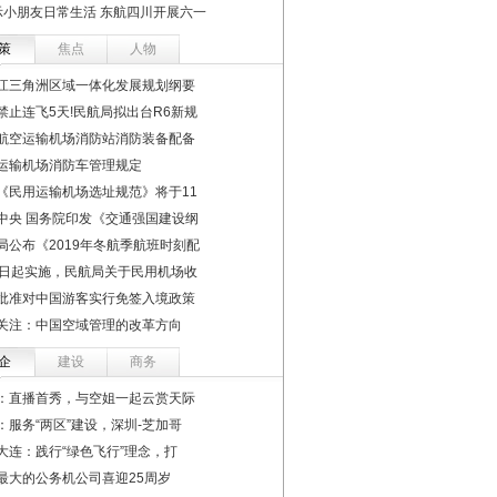
示小朋友日常生活 东航四川开展六一
策
焦点
人物
江三角洲区域一体化发展规划纲要
禁止连飞5天!民航局拟出台R6新规
航空运输机场消防站消防装备配备
运输机场消防车管理规定
《民用运输机场选址规范》将于11
中央 国务院印发《交通强国建设纲
局公布《2019年冬航季航班时刻配
1日起实施，民航局关于民用机场收
批准对中国游客实行免签入境政策
关注：中国空域管理的改革方向
企
建设
商务
：直播首秀，与空姐一起云赏天际
：服务“两区”建设，深圳-芝加哥
大连：践行“绿色飞行”理念，打
最大的公务机公司喜迎25周岁