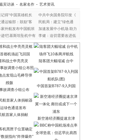
嘉宾访谈
-
名家名作
-
艺术资讯
还记得“中国英雄机长
中共中央国务院印发《
交通运输部：鼓励“客
民航局：建立“绿色通
多家外航发布中国航班
加速发展中小机场 助力
奇迹!巴基斯坦坠机中有
李健：迫切需要改进低
维和战士申亮亮灵
陆客团大幅缩减 台中
中国首架B787-9入列国
7事故调查小组公布
民航首家人体捐献
新空港经济圈提速京津