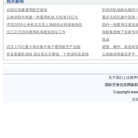
相关新闻
北碚区拟建通用航空基地
到深圳机场航站楼内“
云南弥勒市将建一类通用机场 总投资10亿元
重庆北碚区建中国第
湾流G550公务机北京至上海航线全程体验报告
国内一报废淘汰退役波音
沅江正式启动通用机场规划选址工作
海航集团旗下首家专
落成
武汉:170亿重大项目集中落户通用航空产业园
诸暨、嵊州、新昌有
容县要建机场啦 选址落在石寨镇、十里镇和县底镇
云南曲靖将建设罗平
关于我们
|
法律声
国际空港信息网版权
Copyright www.
京I