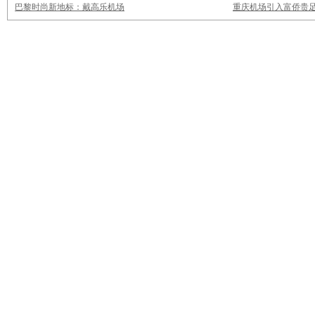
巴黎时尚新地标：戴高乐机场
重庆机场引入富侨贵