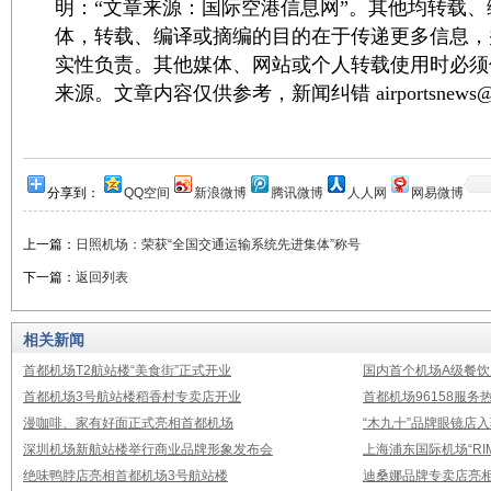
明：“文章来源：国际空港信息网”。其他均转载
体，转载、编译或摘编的目的在于传递更多信息，
实性负责。其他媒体、网站或个人转载使用时必须
来源。文章内容仅供参考，新闻纠错 airportsnews@1
分享到：
QQ空间
新浪微博
腾讯微博
人人网
网易微博
上一篇：
日照机场：荣获“全国交通运输系统先进集体”称号
下一篇：
返回列表
相关新闻
首都机场T2航站楼“美食街”正式开业
国内首个机场A级餐饮
首都机场3号航站楼稻香村专卖店开业
首都机场96158服
漫咖啡、家有好面正式亮相首都机场
“木九十”品牌眼镜店
深圳机场新航站楼举行商业品牌形象发布会
上海浦东国际机场“RI
绝味鸭脖店亮相首都机场3号航站楼
迪桑娜品牌专卖店亮