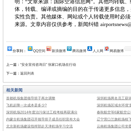
明：“文章来源：国际空港信息网”。其他均转载
体，转载、编译或摘编的目的在于传递更多信息，
实性负责。其他媒体、网站或个人转载使用时必须
来源。文章内容仅供参考，新闻纠错 airportsnews@1
分享到：
QQ空间
新浪微博
腾讯微博
人人网
网易微博
上一篇：
“安全宣传咨询日” 张家口机场在行动
下一篇：
返回列表
相关新闻
首都机场集团领导班子再次调整
深圳机场两名员工获评
飞机起降一次成本是多少?
深圳机场区域水环境“
深圳机场2014年度治污保洁工程考核再获满分
春秋航空等6家航空公
内蒙古机场集团召开领导班子成员任职宣布大会
辽宁营口兰旗机场校飞
北京新机场建设指挥部赴天津机场学习交流
云南机场集团公司党