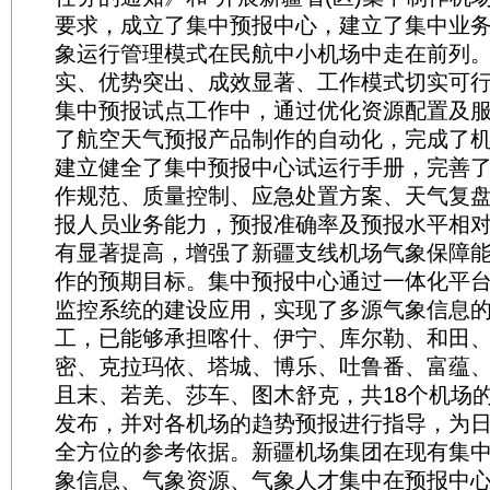
要求，成立了集中预报中心，建立了集中业
象运行管理模式在民航中小机场中走在前列
实、优势突出、成效显著、工作模式切实可
集中预报试点工作中，通过优化资源配置及
了航空天气预报产品制作的自动化，完成了
建立健全了集中预报中心试运行手册，完善
作规范、质量控制、应急处置方案、天气复
报人员业务能力，预报准确率及预报水平相
有显著提高，增强了新疆支线机场气象保障
作的预期目标。集中预报中心通过一体化平
监控系统的建设应用，实现了多源气象信息
工，已能够承担喀什、伊宁、库尔勒、和田
密、克拉玛依、塔城、博乐、吐鲁番、富蕴
且末、若羌、莎车、图木舒克，共18个机场
发布，并对各机场的趋势预报进行指导，为
全方位的参考依据。新疆机场集团在现有集
象信息、气象资源、气象人才集中在预报中