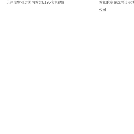
天津航空引进国内首架E195客机(图)
首都航空在沈增设基地
公司