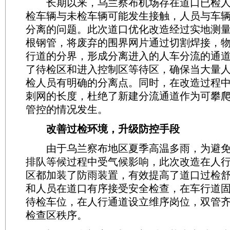
长期以来，乌兰察布机场存在道口已检人
检车辆与未检车辆可能发生接触，人员与车
分离的问题。此次道口优化改造经过实地测量
根钢管，将废弃的围界网片通过切割焊接，
行道的分界，形成分离进入的人车分流的通
了待检区和进入控制区等待区，确保当大量
检人员有明确的分离点。同时，在改造过程
刺网的长度，杜绝了新建分流通道作为可攀
管控的情况发生。
改善过检环境，升级防控手段
由于乌兰察布地区夏季高温多雨，为避免
排队等候过程中受气候影响，此次改造在人
区都加装了防雨装置，有效提高了道口过检舒
和人员在道口有序接受安全检查，在车行道
待检车位，在人行通道设立维序岗位，双管
检查区秩序。