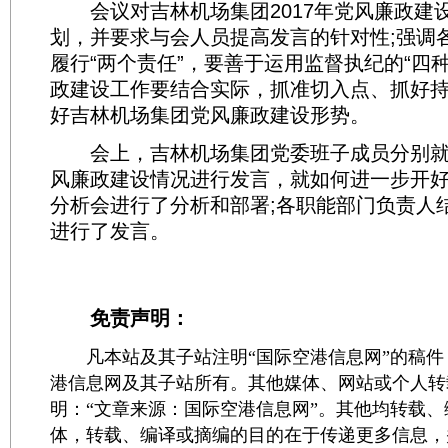
会议对吉林机场集团2017年党风廉政建
划，并要求与会人员提高发言的针对性;强调
履行“两个责任”，要善于运用监督执纪的“四种
政建设工作要结合实际，抓准切入点、抓好
好吉林机场集团党风廉政建设形势。
会上，吉林机场集团党委班子成员分别就
风廉政建设情况进行发言，就如何进一步开
分析会进行了分析和部署;各职能部门负责人
进行了发言。
免责声明：
凡本站及其子站注明“国际空港信息网”的稿件
港信息网及其子站所有。其他媒体、网站或个人转
明：“文章来源：国际空港信息网”。其他均转载
体，转载、编译或摘编的目的在于传递更多信息，