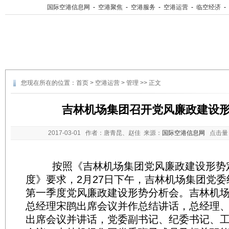
国际空港信息网
-
空港聚焦
-
空港服务
-
空港运营
-
临空经济
-
您现在所在的位置：
首页
>
空港运营
>
管理
>> 正文
吉林机场集团召开党风廉政建设
2017-03-01
作者：唐青昆、赵佳 来源：
国际空港信息网
点击量
按照《吉林机场集团党风廉政建设形势
度》要求，2月27日下午，吉林机场集团党委组
第一季度党风廉政建设形势分析会。吉林机
总经理宋鹍出席会议并作总结讲话，总经理
出席会议并讲话，党委副书记、纪委书记、