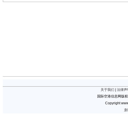
关于我们
|
法律声
国际空港信息网版权
Copyright www.
京