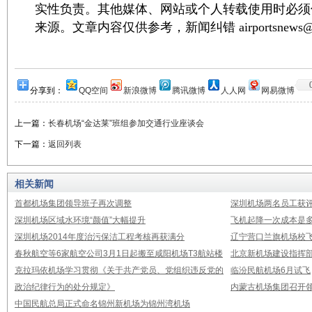
实性负责。其他媒体、网站或个人转载使用时必须
来源。文章内容仅供参考，新闻纠错 airportsnews@1
分享到：
QQ空间
新浪微博
腾讯微博
人人网
网易微博
上一篇：
长春机场“金达莱”班组参加交通行业座谈会
下一篇：
返回列表
相关新闻
首都机场集团领导班子再次调整
深圳机场两名员工获评
深圳机场区域水环境“颜值”大幅提升
飞机起降一次成本是多
深圳机场2014年度治污保洁工程考核再获满分
辽宁营口兰旗机场校飞
春秋航空等6家航空公司3月1日起搬至咸阳机场T3航站楼
北京新机场建设指挥
克拉玛依机场学习贯彻《关于共产党员、党组织违反党的
临汾民航机场6月试飞
政治纪律行为的处分规定》
内蒙古机场集团召开
中国民航总局正式命名锦州新机场为锦州湾机场