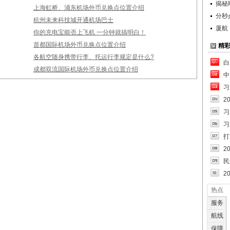
揭秘
上海虹桥、浦东机场外币兑换点位置介绍
分秒
杭州未来科技城开通机场巴士
厦航
你的充电宝能否上飞机 一分钟就搞明白！
首都国际机场外币兑换点位置介绍
精
各航空随身携带行李、托运行李规定是什么?
白
成都双流国际机场外币兑换点位置介绍
中
习
2
习
习
打
2
民
2
热点
服务
航线
保障