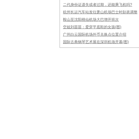
二代身份证遗失或者过期，还能乘飞机吗?
杭州长运汽车站发往萧山机场巴士时刻表调整
鞍山至沈阳桃仙机场大巴增开班次
空姐刘苗苗：爱穿平底鞋的女孩(图)
广州白云国际机场外币兑换点位置介绍
国际古典钢琴艺术展在深圳机场开幕(图)