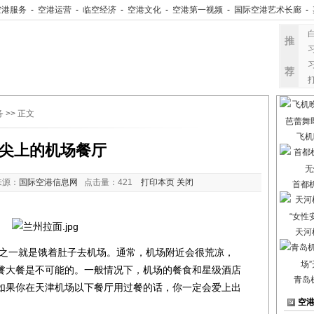
空港服务
-
空港运营
-
临空经济
-
空港文化
-
空港第一视频
-
国际空港艺术长廊
-
推
荐
务
>> 正文
飞机
尖上的机场餐厅
来源：
国际空港信息网
点击量：
421
打印本页
关闭
首都
天河
一就是饿着肚子去机场。通常，机场附近会很荒凉，
餮大餐是不可能的。一般情况下，机场的餐食和星级酒店
青岛
如果你在天津机场以下餐厅用过餐的话，你一定会爱上出
空