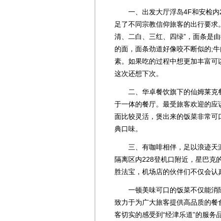
一、出发大厅浮岛4F和安检内2
足了不同宗教信仰旅客的出行要求
清、二白、三红、四绿”，面条是
的面，面条劲道好像咬不断似的;
素。如果吃的过程中想更加丰富可
这次还想下次。
二、华卓餐饮旗下的仙姆莱克餐厅
于一体的餐厅。最受旅客欢迎的应
面比较灵活，煲出来的饭菜非常可
典口味。
三、有咖啡相伴，足以浪迹天涯
隔离区内228登机口附近，星巴
胜法宝，机场店的伙伴们不仅会认
一顿美味可口的饭菜不仅能消除
致力于为广大旅客提供高品质的餐
客切实的感受到“经津乐道”的服务