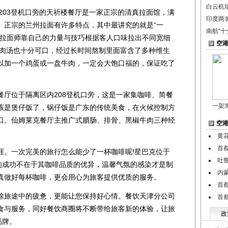
白云机
03登机口旁的天祈楼餐厅是一家正宗的清真拉面馆，满
印度两
。正宗的兰州拉面有许多特点，其中最讲究的就是“一
南航“十
由拉面师靠自己的力量与技巧根据客人口味拉出不同宽细
空
牛肉汤也十分可口，经过长时间熬制里面富含了多种维生
以加一个鸡蛋或一盘牛肉，一定会大饱口福的，保证吃了
位于隔离区内208登机口旁，这是一家集咖啡、简餐
一架
该是煲仔饭了，锅仔饭是广东的传统美食，在火候控制方
口。仙姆莱克餐厅主推广式腊肠、排骨、黑椒牛肉三种经
空
黄
首
。一次完美的旅行怎么能少了一杯咖啡呢!星巴克位于
吐
克的成功不在于其咖啡品质的优异，温馨气氛的感染才是制
内
真做好每杯咖啡，更会用心为旅客提供优质的服务。
首
旅途中的疲惫，更能让您保持好心情。餐饮天津分公司
首
食与服务，同好餐饮商圈将不断带给旅客新的体验，让旅
政
品牌。