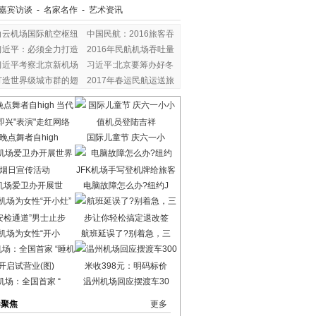
嘉宾访谈
-
名家名作
-
艺术资讯
白云机场国际航空枢纽
中国民航：2016旅客吞
习近平：必须全力打造
2016年民航机场吞吐量
习近平考察北京新机场
习近平:北京要筹办好冬
打造世界级城市群的翅
2017年春运民航运送旅
晚点舞者自high
国际儿童节 庆六一小
机场爱卫办开展世
电脑故障怎么办?纽约J
机场为女性“开小
航班延误了?别着急，三
机场：全国首家 “
温州机场回应摆渡车30
港聚焦
更多