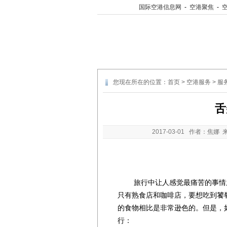
国际空港信息网
-
空港聚焦
-
您现在所在的位置：
首页
>
空港服务
>
服
舌
2017-03-01
作者：焦娜 
旅行中让人感觉最痛苦的事情之
只有熟食店和咖啡店，要想吃到饕
的食物相比是非常逊色的。但是，
行：