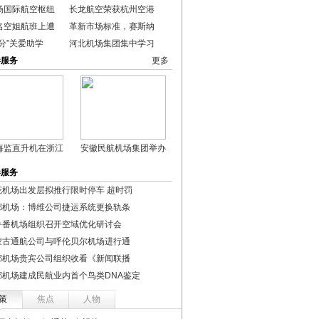
场国际航空枢纽
长龙航空荣获杭州空港
名空姐航班上遭
革新市场标准，赛斯纳
分”关爱助学
河北机场集团集中学习
港服务
更多
海监直升机在浙江
安徽民航机场集团举办
港服务
花机场出发层拟推行限时停车 超时罚
都机场：博维公司捷运系统更换轨条
鲁番机场组织召开空域优化研讨会
蒙古通航公司与呼伦贝尔机场进行通
都机场贵宾公司组织收看《新闻联播
都机场建成民航业内首个鸟类DNA鉴定
策
焦点
人物