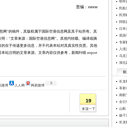
明年
责编：xwxw
民航
民用
阿联
日本
网”的稿件，其版权属于国际空港信息网及其子站所有。其
英国
明：“文章来源：国际空港信息网”。其他均转载、编译或摘
专家
目的在于传递更多信息，并不代表本站对其真实性负责。其他
入境
站注明的文章来源。文章内容仅供参考，新闻纠错 airport
乌克
湖北
航
长龙
0
讯微博
人人网
网易微博
革新
南航
19
全日
山航
来顶一下
扬子
长龙