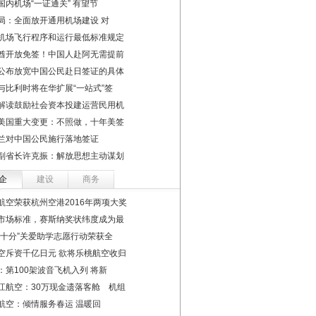
国内机场“一证通关” 有望节
局：全面放开通用机场建设 对
机场飞行程序和运行最低标准规定
酋开放免签！中国人赴阿无需提前
公布放宽中国公民赴日签证的具体
与比利时将在华扩展“一站式”签
解读鼓励社会资本投建运营民用机
美国重大变更：不照做，十年美签
兰对中国公民施行落地签证
副省长许克振：解放思想主动谋划
企
建设
商务
航空荣获杭州空港2016年两项大奖
市场标准，赛斯纳奖状纬度成为最
“十分”关爱助学志愿行动荣获全
空斥资千亿日元 欲将乐桃航空收归
：第100架波音飞机入列 将新
江航空：30万现金遗落客舱 机组
航空：倾情服务春运 温暖回