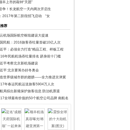
顺丰上市的敲钟“天团”
必争！长龙航空一天内两次开启生
：2017年第二阶段招飞启动 “女
彩推荐
云机场国际航空枢纽建设大提速
国民航：2016旅客吞吐量首破10亿人次
近平：必须全力打造“精品工程、样板工程
016年民航机场吞吐量排名 跻身前十门槛
近平考察北京新机场建设
近平:北京要筹办好冬奥会
造世界级城市群的翅膀——全力推进京津冀
017年春运民航运送旅客5904万人次
航局拟出新规保护旅客信息 防治机票退
017全球最有价值的50个航空公司品牌 南航名