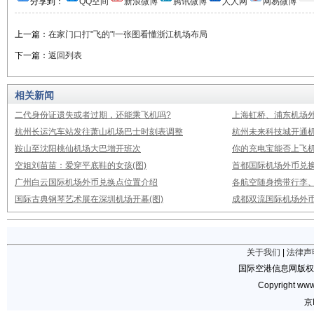
分享到：
QQ空间
新浪微博
腾讯微博
人人网
网易微博
上一篇：
在家门口打"飞的"!一张图看懂浙江机场布局
下一篇：
返回列表
相关新闻
二代身份证遗失或者过期，还能乘飞机吗?
上海虹桥、浦东机场
杭州长运汽车站发往萧山机场巴士时刻表调整
杭州未来科技城开通
鞍山至沈阳桃仙机场大巴增开班次
你的充电宝能否上飞机
空姐刘苗苗：爱穿平底鞋的女孩(图)
首都国际机场外币兑
广州白云国际机场外币兑换点位置介绍
各航空随身携带行李
国际古典钢琴艺术展在深圳机场开幕(图)
成都双流国际机场外
关于我们
|
法律声
国际空港信息网版权
Copyright www.
京