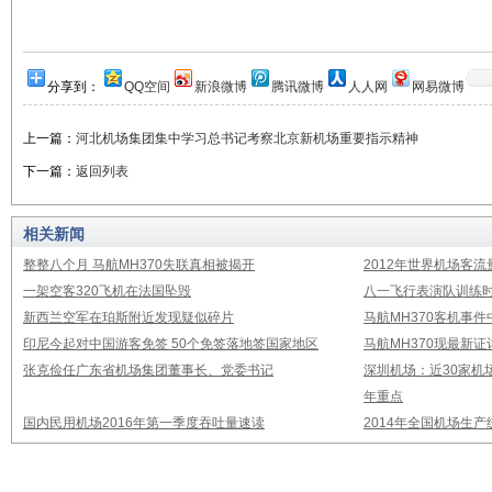
分享到：
QQ空间
新浪微博
腾讯微博
人人网
网易微博
上一篇：
河北机场集团集中学习总书记考察北京新机场重要指示精神
下一篇：
返回列表
相关新闻
整整八个月 马航MH370失联真相被揭开
2012年世界机场客流
一架空客320飞机在法国坠毁
八一飞行表演队训练时
新西兰空军在珀斯附近发现疑似碎片
马航MH370客机事
印尼今起对中国游客免签 50个免签落地签国家地区
马航MH370现最新证
张克俭任广东省机场集团董事长、党委书记
深圳机场：近30家机
年重点
国内民用机场2016年第一季度吞吐量速读
2014年全国机场生