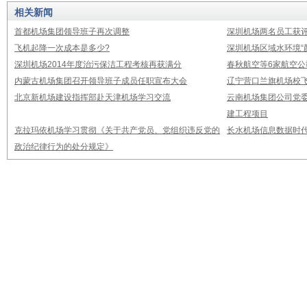
相关新闻
首都机场集团领导班子再次调整
深圳机场两名员工获评
飞机起降一次成本是多少?
深圳机场区域水环境“
深圳机场2014年度治污保洁工程考核再获满分
春秋航空等6家航空公
内蒙古机场集团召开领导班子成员任职宣布大会
辽宁营口兰旗机场校飞
北京新机场建设指挥部赴天津机场学习交流
云南机场集团公司党
建工程项目
克拉玛依机场学习贯彻《关于共产党员、党组织违反党的
长水机场信息数据时
政治纪律行为的处分规定》