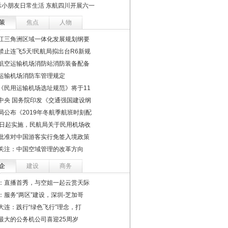
示小朋友日常生活 东航四川开展六一
策
焦点
人物
江三角洲区域一体化发展规划纲要
禁止连飞5天!民航局拟出台R6新规
航空运输机场消防站消防装备配备
运输机场消防车管理规定
《民用运输机场选址规范》将于11
中央 国务院印发《交通强国建设纲
局公布《2019年冬航季航班时刻配
1日起实施，民航局关于民用机场收
批准对中国游客实行免签入境政策
关注：中国空域管理的改革方向
企
建设
商务
：直播首秀，与空姐一起云赏天际
：服务“两区”建设，深圳-芝加哥
大连：践行“绿色飞行”理念，打
最大的公务机公司喜迎25周岁