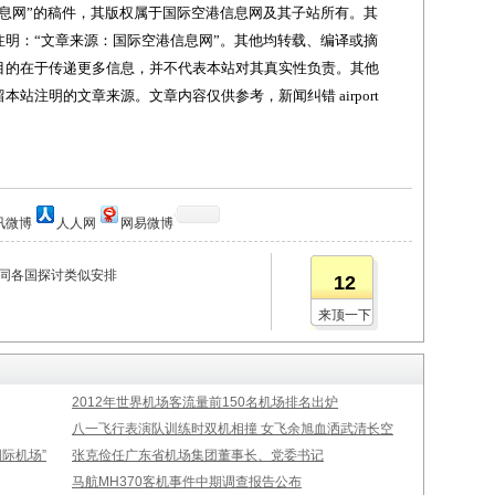
网”的稿件，其版权属于国际空港信息网及其子站所有。其
明：“文章来源：国际空港信息网”。其他均转载、编译或摘
目的在于传递更多信息，并不代表本站对其真实性负责。其他
站注明的文章来源。文章内容仅供参考，新闻纠错 airport
讯微博
人人网
网易微博
续同各国探讨类似安排
12
来顶一下
2012年世界机场客流量前150名机场排名出炉
八一飞行表演队训练时双机相撞 女飞余旭血洒武清长空
际机场”
张克俭任广东省机场集团董事长、党委书记
马航MH370客机事件中期调查报告公布