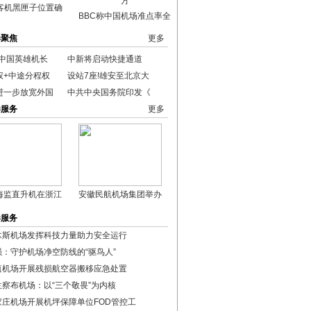
客机黑匣子位置确
BBC称中国机场准点率全
港聚焦
更多
“中国英雄机长
中新将启动快捷通道
权+中途分程权
设站7座!雄安至北京大
进一步放宽外国
中共中央国务院印发《
港服务
更多
海监直升机在浙江
安徽民航机场集团举办
港服务
木斯机场发挥科技力量助力安全运行
强：守护机场净空防线的“驱鸟人”
蕴机场开展残损航空器搬移应急处置
兰察布机场：以“三个敬畏”为内核
家庄机场开展机坪保障单位FOD管控工