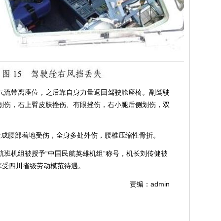
流带离座位，之后靠自身力量返回驾驶舱座椅。副驾驶
划伤，右上臂皮肤挫伤、有眼挫伤，右小腿后侧划伤，双
成腰部着地受伤，全身多处外伤，腰椎压缩性骨折。
3航班机组被授予“中国民航英雄机组”称号，机长刘传健被
享受四川省级劳动模范待遇。
责编：admin