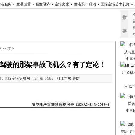
空港服务
-
空港运营
-
临空经济
-
空港文化
-
空港第一视频
-
国际空港艺术长廊
-
推
荐
点
>> 正文
中国
”驾驶的那架事故飞机么？有了定论！
源：
国际空港信息网
点击量：
581
打印本页
关闭
MH1
中国