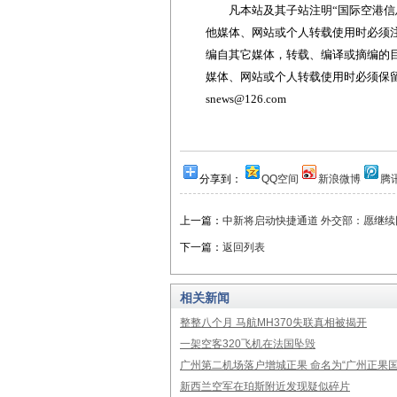
凡本站及其子站注明“国际空港信息
他媒体、网站或个人转载使用时必须注
编自其它媒体，转载、编译或摘编的
媒体、网站或个人转载使用时必须保留本
snews@126.com
分享到：
QQ空间
新浪微博
腾
上一篇：
中新将启动快捷通道 外交部：愿继
下一篇：
返回列表
相关新闻
整整八个月 马航MH370失联真相被揭开
一架空客320飞机在法国坠毁
广州第二机场落户增城正果 命名为“广州正果国
新西兰空军在珀斯附近发现疑似碎片