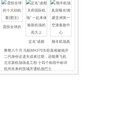
震惊全球的
定名“成都
顺丰机场真
整整八个月 马航MH370失联真相被揭开
二代身份证遗失或者过期，还能乘飞机
北京新机场场道工程 十四个标段中标详
杭州未来科技城开通机场巴士
上海虹桥、浦东机场外币兑换点位置介
昨天东航5509航班没出事，我们都应该
飞机晚点舞
国际儿童节
首都机场爱
东航四川：为安岳特殊教育学校捐赠六
三亚机场：童心绽放，“小小值机员”