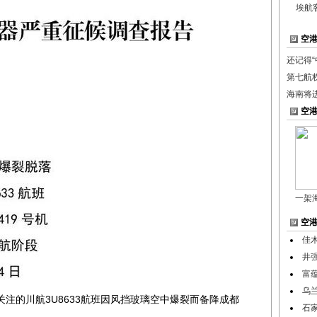
埃航
空
还记得
第七航
海南将
空
一架
空
佳
井
富
乌
的川航3U8633航班因风挡玻璃空中爆裂而备降成都
石