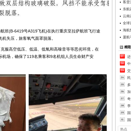
客货
东航
云南
全球首
海航
3航班(B-6419号A319飞机)在执行重庆至拉萨航班飞行途
厦航
飞机失压，旅客氧气面罩脱落。
精
克服高空低压、低温、低氧和高噪音等等恶劣环境，在
机场，确保了119名乘客和9名机组人员生命财产安
还
中
交
民
多
加
奇
李
国
国
热点