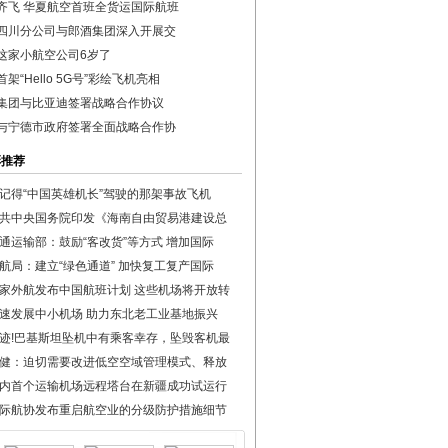
齐飞 华夏航空首班全货运国际航班
四川分公司与郎酒集团深入开展交
这家小航空公司6岁了
架“Hello 5G号”彩绘飞机亮相
集团与比亚迪签署战略合作协议
与宁德市政府签署全面战略合作协
彩推荐
记得“中国英雄机长”驾驶的那架事故飞机
共中央国务院印发《海南自由贸易港建设总
通运输部：鼓励“客改货”等方式 增加国际
航局：建立“绿色通道” 加快复工复产国际
家外航发布中国航班计划 这些机场将开放转
速发展中小机场 助力东北老工业基地振兴
迹!巴基斯坦坠机中有乘客幸存，坠毁客机最
健：迫切需要改进低空空域管理模式、释放
内首个运输机场远程塔台在新疆成功试运行
际航协发布重启航空业的分级防护措施细节