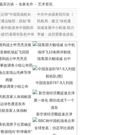
嘉宾访谈
-
名家名作
-
艺术资讯
还记得“中国英雄机长
中共中央国务院印发《
交通运输部：鼓励“客
民航局：建立“绿色通
多家外航发布中国航班
加速发展中小机场 助力
奇迹!巴基斯坦坠机中有
李健：迫切需要改进低
维和战士申亮亮灵
陆客团大幅缩减 台中
中国首架B787-9入列国
7事故调查小组公布
民航首家人体捐献
新空港经济圈提速京津