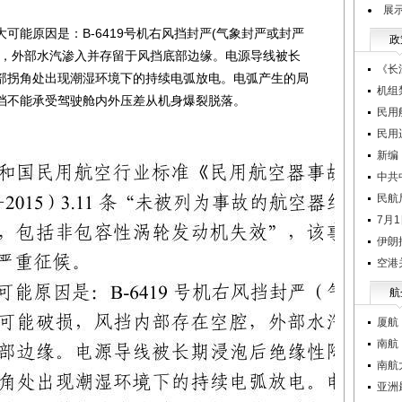
展
能原因是：B-6419号机右风挡封严(气象封严或封严
政
腔，外部水汽渗入并存留于风挡底部边缘。电源导线被长
《长
部拐角处出现潮湿环境下的持续电弧放电。电弧产生的局
机组
挡不能承受驾驶舱内外压差从机身爆裂脱落。
民用
民用
新编
中共
民航
7月
伊朗
空港
航
厦航
南航
南航
亚洲