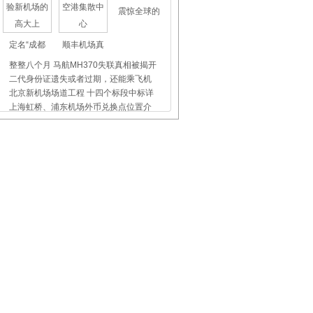
震惊全球的
定名“成都
顺丰机场真
整整八个月 马航MH370失联真相被揭开
二代身份证遗失或者过期，还能乘飞机
北京新机场场道工程 十四个标段中标详
上海虹桥、浦东机场外币兑换点位置介
杭州长运汽车站发往萧山机场巴士时刻
杭州未来科技城开通机场巴士
飞机晚点舞
国际儿童节
首都机场爱
在家门口打"飞的"!一张图看懂浙江机
阿勒泰(喀纳斯)机场践行真情服务
空姐日志：远离地球表面的成长
包头机场新增儿童娱乐区
空姐摇身变女汉子 不仅仅是服务