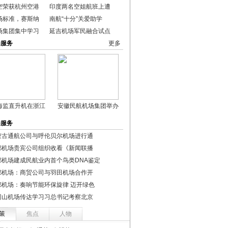
空荣获杭州空港
印度两名空姐航班上遭
场标准，赛斯纳
南航“十分”关爱助学
场集团集中学习
延吉机场军民融合试点
港服务
更多
海监直升机在浙江
安徽民航机场集团举办
港服务
蒙古通航公司与呼伦贝尔机场进行通
都机场贵宾公司组织收看《新闻联播
都机场建成民航业内首个鸟类DNA鉴定
都机场：商贸公司与羽田机场合作开
都机场：奏响节能环保旋律 迈开绿色
冈山机场传达学习习总书记考察北京
策
焦点
人物