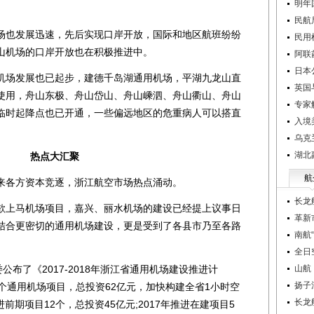
明年
民航
也发展迅速，先后实现口岸开放，国际和地区航班纷纷
民用
山机场的口岸开放也在积极推进中。
阿联
日本
场发展也已起步，建德千岛湖通用机场，平湖九龙山直
英国
使用，舟山东极、舟山岱山、舟山嵊泗、舟山衢山、舟山
专家
临时起降点也已开通，一些偏远地区的危重病人可以搭直
入境
乌克
湖北
热点大汇聚
航
各方资本竞逐，浙江航空市场热点涌动。
长龙
上马机场项目，嘉兴、丽水机场的建设已经提上议事日
革新
结合更密切的通用机场建设，更是受到了各县市乃至各路
南航
全日
布了《2017-2018年浙江省通用机场建设推进计
山航
扬子
个通用机场项目，总投资62亿元，加快构建全省1小时空
长龙
推进前期项目12个，总投资45亿元;2017年推进在建项目5