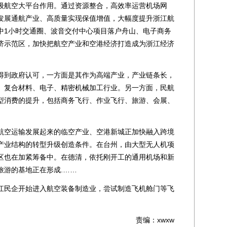
级航空大平台作用。通过资源整合，高效率运营机场网
发展通航产业、高质量实现保值增值，大幅度提升浙江航
中1小时交通圈、波音交付中心项目落户舟山、电子商务
济示范区，加快把航空产业和空港经济打造成为浙江经济
到政府认可，一方面是其作为高端产业，产业链条长，
、复合材料、电子、精密机械加工行业。另一方面，民航
型消费的提升，包括商务飞行、作业飞行、旅游、会展、
空运输发展起来的临空产业、空港新城正加快融入跨境
产业结构的转型升级创造条件。在台州，由大型无人机项
区也在加紧筹备中。在德清，依托刚开工的通用机场和新
旅游的基地正在形成.……
民企开始进入航空装备制造业，尝试制造飞机舱门等飞
责编：xwxw