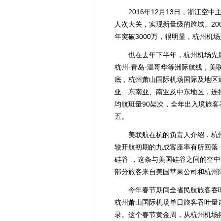
2016年12月13日，浙江空中
人次大关，实现新量级的跨域。2007
年突破3000万，很明显，杭州机
也在去年下半年，杭州机场先后连
杭州-青岛-温哥华等洲际航线，
底，杭州萧山国际机场国际及地区通
亚、东南亚、南亚及中东地区，连
均航班量90架次，全年出入境旅客
五。
美联航在杭的负责人介绍，杭州-
较开航初期的九成客座率有所回落
硅谷”，这条与美国硅谷之间的空
部分旅客来自美国苹果公司和杭州
今年春节期间全省民航旅客吞吐量增长
杭州萧山国际机场单日旅客吞吐量
录。这个春节黄金周，从杭州机场