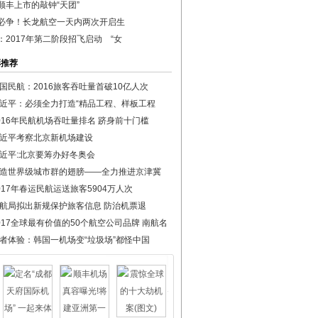
顺丰上市的敲钟“天团”
必争！长龙航空一天内两次开启生
：2017年第二阶段招飞启动 “女
彩推荐
国民航：2016旅客吞吐量首破10亿人次
近平：必须全力打造“精品工程、样板工程
016年民航机场吞吐量排名 跻身前十门槛
近平考察北京新机场建设
近平:北京要筹办好冬奥会
造世界级城市群的翅膀——全力推进京津冀
017年春运民航运送旅客5904万人次
航局拟出新规保护旅客信息 防治机票退
017全球最有价值的50个航空公司品牌 南航名
者体验：韩国一机场变“垃圾场”都怪中国