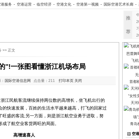
空港服务
-
空港运营
-
临空经济
-
空港文化
-
空港第一视频
-
国际空港艺术长廊
-
推
荐
务
>> 正文
飞机
的"!一张图看懂浙江机场布局
源：
国际空港信息网
点击量：
211
打印本页
关闭
首都
浙江民航客流继续保持两位数的高增长，坐飞机出行的
天河
会的快速发展，百姓的生活水平越来越高，打飞的回家过
了旺盛的客流;另一方面，则是浙江航空业勇于进取，努
形成了航空业客货两旺的局面。
青岛
空
高增速喜人