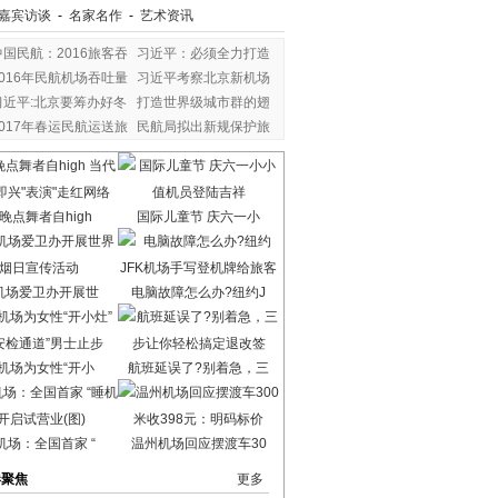
嘉宾访谈
-
名家名作
-
艺术资讯
中国民航：2016旅客吞
习近平：必须全力打造
2016年民航机场吞吐量
习近平考察北京新机场
习近平:北京要筹办好冬
打造世界级城市群的翅
2017年春运民航运送旅
民航局拟出新规保护旅
晚点舞者自high
国际儿童节 庆六一小
机场爱卫办开展世
电脑故障怎么办?纽约J
机场为女性“开小
航班延误了?别着急，三
机场：全国首家 “
温州机场回应摆渡车30
港聚焦
更多