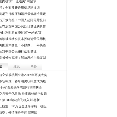
国内机场“一证通关” 有望节
局：全面放开通用机场建设 对
机场飞行程序和运行最低标准规定
酋开放免签！中国人赴阿无需提前
公布放宽中国公民赴日签证的具体
与比利时将在华扩展“一站式”签
解读鼓励社会资本投建运营民用机
美国重大变更：不照做，十年美签
兰对中国公民施行落地签证
副省长许克振：解放思想主动谋划
企
建设
商务
航空荣获杭州空港2016年两项大奖
市场标准，赛斯纳奖状纬度成为最
“十分”关爱助学志愿行动荣获全
空斥资千亿日元 欲将乐桃航空收归
：第100架波音飞机入列 将新
江航空：30万现金遗落客舱 机组
航空：倾情服务春运 温暖回