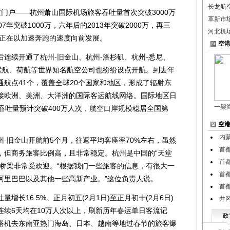
长龙航
主门户——杭州萧山国际机场旅客吞吐量首次突破3000万
革新市
年突破1000万，六年后的2013年突破2000万，再三
河北机
场正在以加速奔跑的速度向前发展。
空
续开通了杭州-旧金山、杭州-洛杉矶、杭州-悉尼、
美联航、荷航等世界知名航空公司也纷纷设点开航。到去年
航点41个，覆盖全球20个国家和地区，形成了辐射东
接欧洲、美洲、大洋洲的国际客运航线网络。国际地区日
一架
吞吐量预计突破400万人次，航空口岸规模稳居全国第
空
内
旧金山开航前5个月，往返平均客座率70%左右，虽然
首
，但商务旅客比例高，且非常稳定。杭州是中国的“天堂
首
中桥梁非常受欢迎。“根据我们一些旅客的信息，有很大一
首
阿里巴巴以及其他一些高新产业。”这位负责人说。
首
16.5%。正月初五(2月1日)至正月初十(2月6日)
井
连续6天均在10万人次以上，刷新历年春运单日客流记
政
搭机去东南亚热门海岛、日本、越南等地过春节的旅客爆