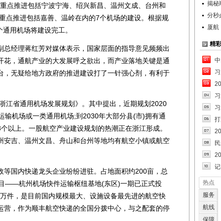
揭秘
江将重点推进包括宁波宁海、绍兴新昌、温州文成、台州和
分秒
年重点推进包括嘉善、温岭在内的7个机场的建设。根据规
厦航
6个通用机场将建设完工。
精
总经理蒋红芳对媒体表示，国家层面的指导意见频频出
开花，通航产业的大发展呼之欲出，而产业落地关键是通
中
习
台，无疑给地方政府的推进建设打了一针强心剂，有利于
2
习
浙江省通用机场发展规划》。其中提出，近期规划2020
习
输机场或一类通用机场;到2030年大部分县(市)拥有通
打
8个以上。一股航空产业建设规划的热潮正在浙江形成。
2
州安吉、温州文昌、舟山和台州等地均有航空小镇或航空
民
2
记
国内快递龙头企业纷纷进驻。占地面积约200亩，总
热点
目——杭州机场快件运输枢纽基地(东区)一期已正式投
服务
8万件，是目前国内规模最大、设施设备最先进的航空快
航线
运营，作为顺丰航空快递的全国分拨中心，与之配套的停
保障