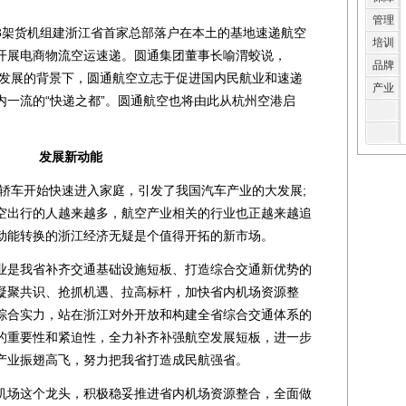
管理
架货机组建浙江省首家总部落户在本土的基地速递航空
培训
开展电商物流空运速递。圆通集团董事长喻渭蛟说，
品牌
速发展的背景下，圆通航空立志于促进国内民航业和速递
产业
内一流的“快递之都”。圆通航空也将由此从杭州空港启
发展新动能
轿车开始快速进入家庭，引发了我国汽车产业的大发展;
空出行的人越来越多，航空产业相关的行业也正越来越追
动能转换的浙江经济无疑是个值得开拓的新市场。
是我省补齐交通基础设施短板、打造综合交通新优势的
凝聚共识、抢抓机遇、拉高标杆，加快省内机场资源整
综合实力，站在浙江对外开放和构建全省综合交通体系的
的重要性和紧迫性，全力补齐补强航空发展短板，进一步
产业振翅高飞，努力把我省打造成民航强省。
场这个龙头，积极稳妥推进省内机场资源整合，全面做