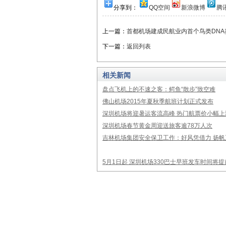
分享到：
QQ空间
新浪微博
腾
上一篇：
首都机场建成民航业内首个鸟类DNA
下一篇：
返回列表
相关新闻
盘点飞机上的不速之客：鳄鱼“散步”致空难
佛山机场2015年夏秋季航班计划正式发布
深圳机场将迎暑运客流高峰 热门航票价小幅上
深圳机场春节黄金周迎送旅客逾78万人次
吉林机场集团安全保卫工作：好风凭借力 扬帆
5月1日起 深圳机场330巴士早班发车时间将提