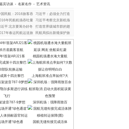
嘉宾访谈
-
名家名作
-
艺术资讯
中国民航：2016旅客吞
习近平：必须全力打造
2016年民航机场吞吐量
习近平考察北京新机场
习近平:北京要筹办好冬
打造世界级城市群的翅
2017年春运民航运送旅
民航局拟出新规保护旅
年!首架ARJ21客
桃园机场遭水淹大量航
成第十四次黎巴
上海航班准点率如何?大
波音787-9梦想
深圳机场：强降雨致百
机场开通“绿色通
国航无缝衔接完成活体