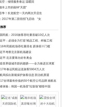
航空：倾情服务春运 温暖回
顺丰上市的敲钟“天团”
必争！长龙航空一天内两次开启生
：2017年第二阶段招飞启动 “女
彩推荐
国民航：2016旅客吞吐量首破10亿人次
近平：必须全力打造“精品工程、样板工程
016年民航机场吞吐量排名 跻身前十门槛
近平考察北京新机场建设
近平:北京要筹办好冬奥会
造世界级城市群的翅膀——全力推进京津冀
017年春运民航运送旅客5904万人次
航局拟出新规保护旅客信息 防治机票退
017全球最有价值的50个航空公司品牌 南航名
者体验：韩国一机场变“垃圾场”都怪中国