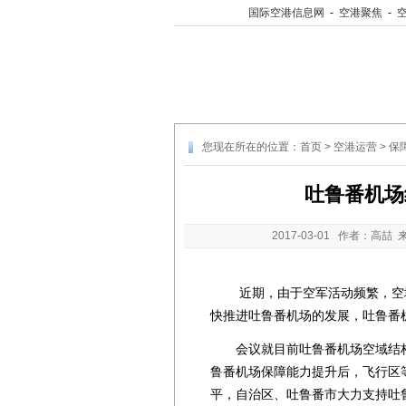
国际空港信息网
-
空港聚焦
-
您现在所在的位置：
首页
>
空港运营
>
保
吐鲁番机场
2017-03-01
作者：高喆 
近期，由于空军活动频繁，空域
快推进吐鲁番机场的发展，吐鲁番
会议就目前吐鲁番机场空域结构
鲁番机场保障能力提升后，飞行区
平，自治区、吐鲁番市大力支持吐