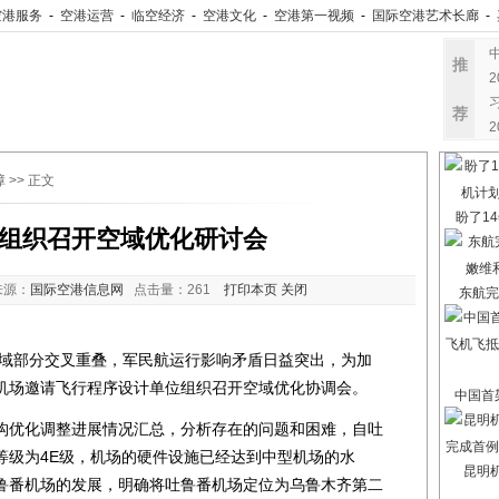
空港服务
-
空港运营
-
临空经济
-
空港文化
-
空港第一视频
-
国际空港艺术长廊
-
推
荐
障
>> 正文
盼了14
组织召开空域优化研讨会
来源：
国际空港信息网
点击量：
261
打印本页
关闭
东航完
部分交叉重叠，军民航运行影响矛盾日益突出，为加
机场邀请飞行程序设计单位组织召开空域优化协调会。
中国首架
优化调整进展情况汇总，分析存在的问题和困难，自吐
等级为4E级，机场的硬件设施已经达到中型机场的水
昆明
鲁番机场的发展，明确将吐鲁番机场定位为乌鲁木齐第二