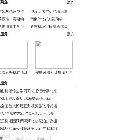
港聚焦
更多
空荣获杭州空港
印度两名空姐航班上遭
场标准，赛斯纳
南航“十分”关爱助学
场集团集中学习
延吉机场军民融合试点
港服务
更多
海监直升机在浙江
安徽民航机场集团举办
港服务
冈山机场传达学习习总书记考察北京
客机上突发疾病 珠海塔台提供优
访全国首批民用直升机藏族飞行员培
服人“当班吃东西”?真相却让人心疼
家庄机场圆满保障河北赴尼泊尔救援
都机场安保公司杨建军：24年默默守
策
焦点
人物