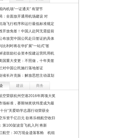
国内机场“一证通关” 有望节
局：全面放开通用机场建设 对
机场飞行程序和运行最低标准规定
酋开放免签！中国人赴阿无需提前
公布放宽中国公民赴日签证的具体
与比利时将在华扩展“一站式”签
解读鼓励社会资本投建运营民用机
美国重大变更：不照做，十年美签
兰对中国公民施行落地签证
副省长许克振：解放思想主动谋划
企
建设
商务
航空荣获杭州空港2016年两项大奖
市场标准，赛斯纳奖状纬度成为最
“十分”关爱助学志愿行动荣获全
空斥资千亿日元 欲将乐桃航空收归
：第100架波音飞机入列 将新
江航空：30万现金遗落客舱 机组