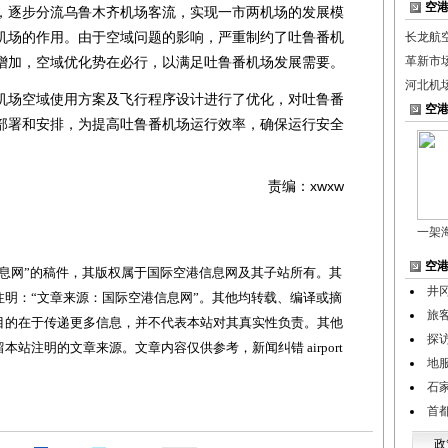
空
，逐步分流乌鲁木齐机场客流，实现一市两机场的发展模
机场的作用。由于空域问题的影响，严重制约了吐鲁番机
长龙航
增加，空域优化势在必行，以满足吐鲁番机场发展需要。
革新市
河北机
场空域使用方案及飞行程序设计进行了优化，对吐鲁番
空
部署和安排，为提高吐鲁番机场运行效率，确保运行安全
责编：xwxw
一架
空
网”的稿件，其版权属于国际空港信息网及其子站所有。其
井
明：“文章来源：国际空港信息网”。其他均转载、编译或摘
旅
目的在于传递更多信息，并不代表本站对其真实性负责。其他
探
站注明的文章来源。文章内容仅供参考，新闻纠错 airport
地
石
首
政