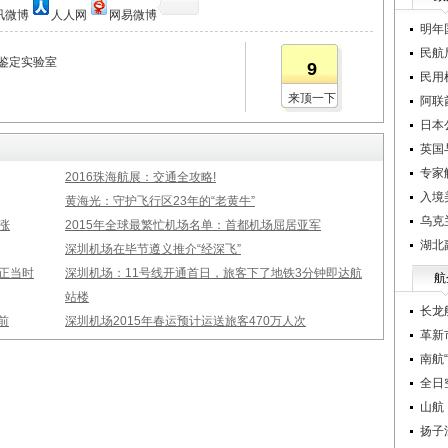
讯微博
人人网
网易微博
明年
民航
鉴定实验室
9
民用
来顶一下
阿联
日本
英国
专家
2016珠海航展：交通全攻略!
入境
黄海光：守护飞行区23年的“老黄牛”
乌克
涨
2015年全球最繁忙机场名单：首都机场屈居亚军
湖北
深圳机场在毕节遵义推介“经深飞”
正当时
深圳机场：11号线开通首日，旅客下了地铁3分钟即达航
航
站楼
长龙
前
深圳机场2015年春运预计运送旅客470万人次
革新
南航
全日
山航
扬子