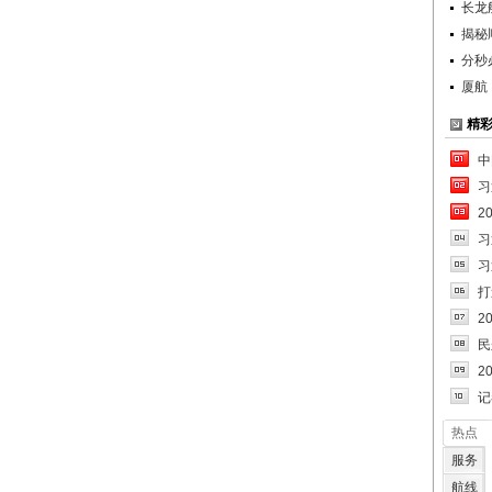
长龙
揭秘
分秒
厦航
精
中
习
2
习
习
打
2
民
2
记
热点
服务
航线