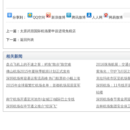
分享到：
QQ空间
新浪微博
腾讯微博
人人网
网易微博
上一篇：
太原武宿国际机场要申设进境免税店
下一篇：
返回列表
相关新闻
盘点飞机上的不速之客：鳄鱼“散步”致空难
2016珠海航展：交通
佛山机场2015年夏秋季航班计划正式发布
黄海光：守护飞行区23
深圳机场将迎暑运客流高峰 热门航票价小幅上涨
克拉玛依市区至机场
2015年全球最繁忙机场名单：首都机场屈居亚军
深圳机场：11号线开
站楼
南宁机场开通至河池市(金城江)城际巴士专线
深圳机场春节黄金周迎
深圳机场在毕节遵义推介“经深飞”
吉林机场集团安全保卫