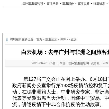
国际空港信息网
-
空港聚焦
-
空港服务
-
空港运营
-
临空经济
-
您现在所在的位置：
首页
>
空港运营
>
保障
>> 正文
白云机场：去年广州与非洲之间旅客量
2020-06-20
作者： 来源：
国际空港信息网
点击量：
26
第127届广交会正在网上举办。6月18日
政府新闻办公室举行第133场疫情防控和复
动，在穗非洲籍人士、中非研究专家、非洲
代表等受邀出席当天活动，围绕中非贸易、
流，讲述疫情下中非合作抗疫的生动故事。