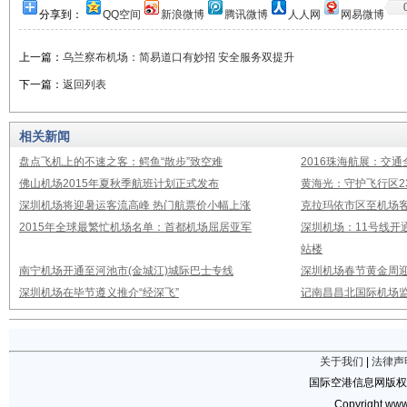
分享到：
QQ空间
新浪微博
腾讯微博
人人网
网易微博
上一篇：
乌兰察布机场：简易道口有妙招 安全服务双提升
下一篇：
返回列表
相关新闻
盘点飞机上的不速之客：鳄鱼“散步”致空难
2016珠海航展：交通
佛山机场2015年夏秋季航班计划正式发布
黄海光：守护飞行区23
深圳机场将迎暑运客流高峰 热门航票价小幅上涨
克拉玛依市区至机场
2015年全球最繁忙机场名单：首都机场屈居亚军
深圳机场：11号线开
站楼
南宁机场开通至河池市(金城江)城际巴士专线
深圳机场春节黄金周迎
深圳机场在毕节遵义推介“经深飞”
记南昌昌北国际机场
关于我们
|
法律声
国际空港信息网版权
Copyright www.