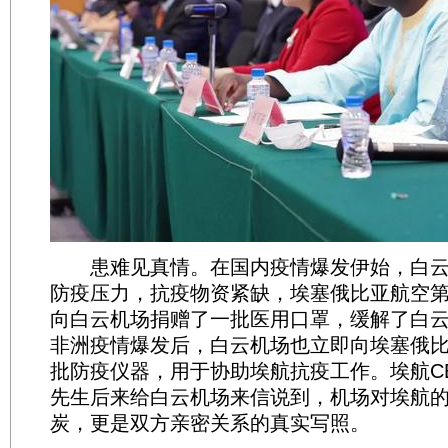
患难见真情。在国内疫情爆发伊始，白云
防疫压力，抗疫物资紧缺，埃塞俄比亚航空
向白云机场捐赠了一批医用口罩，缓解了白云
非洲疫情爆发后，白云机场也立即向埃塞俄
批防疫仪器，用于协助埃航抗疫工作。埃航CEO G
先生后来给白云机场来信说到，机场对埃航
炭，更是双方亲密关系的真实写照。