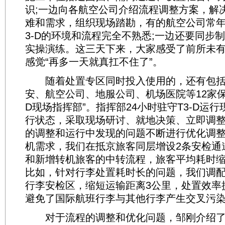
识;一边向各航空公司介绍流程调整方案，解
难和需求，组织现场踏勘，有的航空公司常年
3-D的环境和流程完全不熟悉;一边还要同步
实操演练。这三天下来，大家感受了前所未
感觉“再多一天就真扛不住了”。
随着处置专区同时投入使用的，还有包括
安、航空公司、地服公司、机场医院等12家保障
D现场指挥部”。指挥部24小时驻守T3-D运
行状态，采取现场研讨、就地决策、立即调
的调整和运行中发现的问题不断进行优化调
机需求，我们在抵京旅客同层增设2条安检通
和新增转机旅客的中转流程，旅客平均耗时缩
比如，针对行李处置耗时长的问题，我们调配资
行李安检区，缩短运输距离3公里，处置效率
避免了国际航班行李与其他行李产生交叉污
对于流程的调整和优化问题，邹刚介绍了