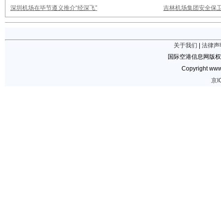
深圳机场在毕节遵义推介“经深飞”
吉林机场集团安全保卫
关于我们
|
法律声
国际空港信息网版权
Copyright www.
京I