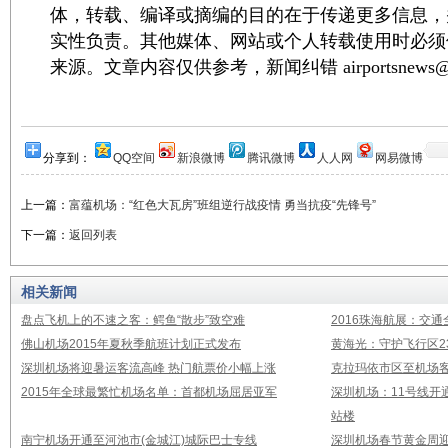
体，转载、编译或摘编的目的在于传递更多信息，
实性负责。其他媒体、网站或个人转载使用时必须
来源。文章内容仅供参考，新闻纠错 airportsnews@1
分享到：
QQ空间
新浪微博
腾讯微博
人人网
网易微博
上一篇：
富蕴机场：“红色大瓦房”班组逆行战疫情 勇当抗疫“先锋号”
下一篇：
返回列表
相关新闻
盘点飞机上的不速之客：鳄鱼“散步”致空难
2016珠海航展：交通
佛山机场2015年夏秋季航班计划正式发布
黄海光：守护飞行区23
深圳机场将迎暑运客流高峰 热门航票价小幅上涨
克拉玛依市区至机场
2015年全球最繁忙机场名单：首都机场屈居亚军
深圳机场：11号线开
站楼
南宁机场开通至河池市(金城江)城际巴士专线
深圳机场春节黄金周迎