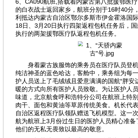
6、CA090航班,搭载着内蒙古第八批援鄂医疗
的白衣战士返回家乡，航班分别于16时40分，
利抵达内蒙古自治区鄂尔多斯市伊金霍洛国际
18日、3月20日执行四架返程包机任务后，
执行的两架援鄂医疗队返程包机任务。
身着蒙古族服饰的乘务员在医疗队员登机
纯洁神圣的蓝色哈达，客舱中，乘务组为每
护人员送上了毛绒绒且爱意满满的国航“胖安
暖的方式向所有医护人员致敬。为让医护人
味道，北京航食呼和浩特分公司在航班上特
肉干、面包和黄油等草原传统美食。机长代
自治区返程医疗队领队赠送飞机模型。这一
航为航班上3月份过生日的医护人员精心准备
他们的无私无畏致以最高的敬意。