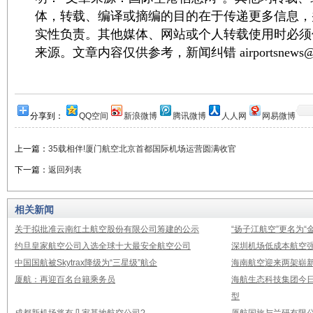
体，转载、编译或摘编的目的在于传递更多信息，
实性负责。其他媒体、网站或个人转载使用时必须
来源。文章内容仅供参考，新闻纠错 airportsnews@1
分享到：
QQ空间
新浪微博
腾讯微博
人人网
网易微博
上一篇：
35载相伴!厦门航空北京首都国际机场运营圆满收官
下一篇：
返回列表
相关新闻
关于拟批准云南红土航空股份有限公司筹建的公示
“扬子江航空”更名为“
约旦皇家航空公司入选全球十大最安全航空公司
深圳机场低成本航空强
中国国航被Skytrax降级为“三星级”航企
海南航空迎来两架崭新A3
厦航：再迎百名台籍乘务员
海航生态科技集团今日
型