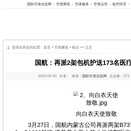
国际空港信息网
-
空港聚焦
-
空港服务
-
空港运营
-
临空经济
-
您现在所在的位置：
首页
>
空港聚焦
>
航企
>> 正文
国航：再派2架包机护送173名医
2020-03-30
作者： 来源：
国际空港信息网
点击量：
37
向白衣天使致敬
3月27日，国航内蒙古公司再派两架B737