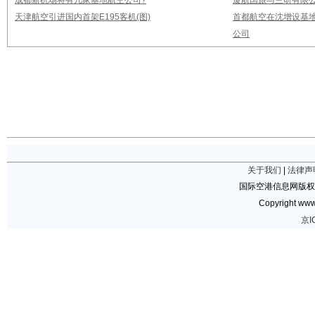
成都新机场将有几家基地航空公司?
厦航国旅与兰研有限
天津航空引进国内首架E195客机(图)
首都航空在沈增设基地
公司
关于我们
|
法律声
国际空港信息网版权
Copyright www.
京I