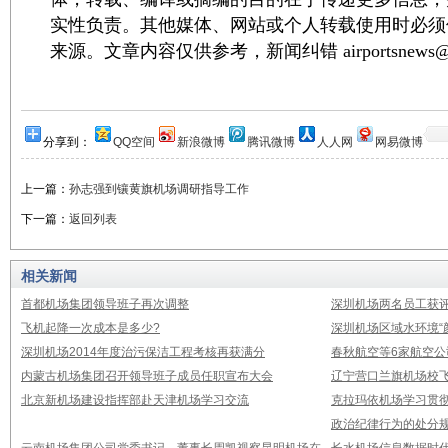
实性负责。其他媒体、网站或个人转载使用时必须
来源。文章内容仅供参考，新闻纠错 airportsnews@1
分享到：
QQ空间
新浪微博
腾讯微博
人人网
网易微博
上一篇：
孙志强到镶黄旗机场调研指导工作
下一篇：
返回列表
相关新闻
首都机场集团领导班子再次调整
深圳机场两名员工获评
飞机起降一次成本是多少?
深圳机场区域水环境“
深圳机场2014年度治污保洁工程考核再获满分
春秋航空等6家航空公
内蒙古机场集团召开领导班子成员任职宣布大会
辽宁营口兰旗机场校飞
北京新机场建设指挥部赴天津机场学习交流
克拉玛依机场学习贯
政治纪律行为的处分