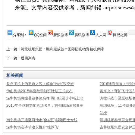
来源。文章内容仅供参考，新闻纠错 airportsnews@1
分享到：
QQ空间
新浪微博
腾讯微博
人人网
网易微博
上一篇：
河北机场集团：顺利完成首个国际防疫物资包机保障
下一篇：
返回列表
相关新闻
盘点飞机上的不速之客：鳄鱼“散步”致空难
2016珠海航展：交通
佛山机场2015年夏秋季航班计划正式发布
黄海光：守护飞行区23
深圳机场将迎暑运客流高峰 热门航票价小幅上涨
克拉玛依市区至机场
2015年全球最繁忙机场名单：首都机场屈居亚军
深圳机场：11号线开
站楼
南宁机场开通至河池市(金城江)城际巴士专线
深圳机场春节黄金周迎
深圳机场在毕节遵义推介“经深飞”
吉林机场集团安全保卫