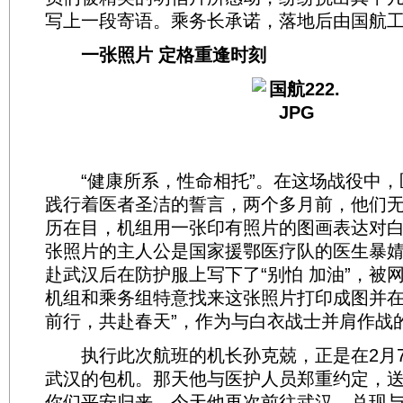
写上一段寄语。乘务长承诺，落地后由国航
一张照片 定格重逢时刻
“健康所系，性命相托”。在这场战役中，
践行着医者圣洁的誓言，两个多月前，他们
历在目，机组用一张印有照片的图画表达对
张照片的主人公是国家援鄂医疗队的医生暴婧
赴武汉后在防护服上写下了“别怕 加油”，被
机组和乘务组特意找来这张照片打印成图并在
前行，共赴春天”，作为与白衣战士并肩作战
执行此次航班的机长孙克兢，正是在2月7
武汉的包机。那天他与医护人员郑重约定，
你们平安归来。今天他再次前往武汉，兑现