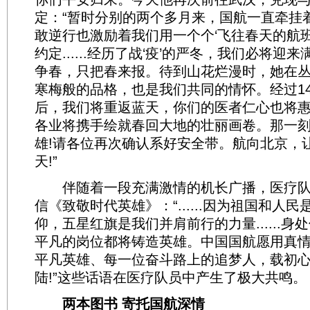
定：“暂时分别的两个多月来，国航一直牵挂
敢逆行也激励着我们用一个个‘飞往春天的航班
约定......经历了战‘疫’的严冬，我们必将迎
争春，只把春来报。待到山花烂漫时，她在丛
寒梅般的品格，也是我们共同的情怀。经过1
后，我们将重返蓝天，你们的医者仁心也将
各业将携手绘就春回大地的壮丽画卷。那一
雄!请各位再次确认系好安全带。航向北京，
天!”
伴随着一段充满激情的机长广播，医疗队
信《致敬时代英雄》：“......因为祖国和人
仰，五星红旗是我们并肩前行的力量......
平凡的岗位都将铸造英雄。中国国航愿用真
平凡英雄、每一位奋斗路上的追梦人，载初
陆!”这些话语在医疗队员中产生了极大共鸣。
两本图书 寄托国航深情