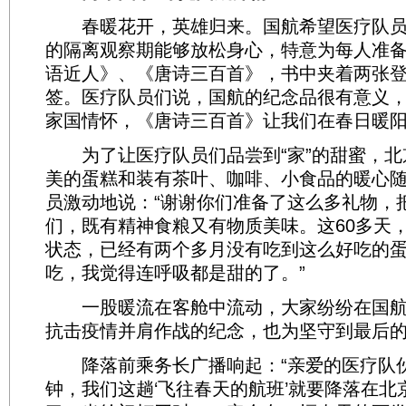
春暖花开，英雄归来。国航希望医疗队员
的隔离观察期能够放松身心，特意为每人准
语近人》、《唐诗三百首》，书中夹着两张
签。医疗队员们说，国航的纪念品很有意义
家国情怀，《唐诗三百首》让我们在春日暖
为了让医疗队员们品尝到“家”的甜蜜，北
美的蛋糕和装有茶叶、咖啡、小食品的暖心
员激动地说：“谢谢你们准备了这么多礼物，
们，既有精神食粮又有物质美味。这60多天
状态，已经有两个多月没有吃到这么好吃的
吃，我觉得连呼吸都是甜的了。”
一股暖流在客舱中流动，大家纷纷在国航
抗击疫情并肩作战的纪念，也为坚守到最后
降落前乘务长广播响起：“亲爱的医疗队伙
钟，我们这趟‘飞往春天的航班’就要降落在北