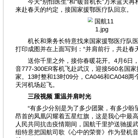
今天“别怕医生”和“暖音机长”万米蓝天再
来赴春天的约定，接国家援鄂医疗队回京。
机长和乘务长特意找来国家援鄂医疗队医
打印成图并在上面写到：“并肩前行，共赴春天
送你千里之外，接你春暖花开。4月6日，
音777-300ER客机飞赴武汉，迎接560名
家。13时整和13时09分，CA046和CA04
天河机场起飞。
三段视频 重温并肩时光
“有多少分别是为了多少团聚，有多少盼
昂首的凤凰闪耀着五星红旗，这是我心中最高
人民共同抗击疫情期间，国航千里护送驰援
组特意把国航司歌《心中的荣誉》作为登机