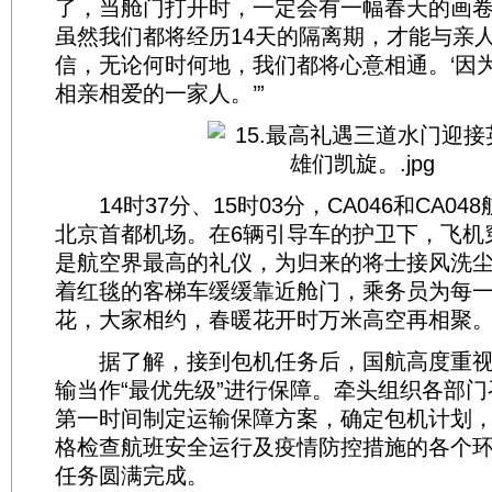
了，当舱门打开时，一定会有一幅春天的画
虽然我们都将经历14天的隔离期，才能与亲
信，无论何时何地，我们都将心意相通。‘因
相亲相爱的一家人。’”
14时37分、15时03分，CA046和CA0
北京首都机场。在6辆引导车的护卫下，飞机
是航空界最高的礼仪，为归来的将士接风洗
着红毯的客梯车缓缓靠近舱门，乘务员为每
花，大家相约，春暖花开时万米高空再相聚
据了解，接到包机任务后，国航高度重视
输当作“最优先级”进行保障。牵头组织各部
第一时间制定运输保障方案，确定包机计划
格检查航班安全运行及疫情防控措施的各个
任务圆满完成。