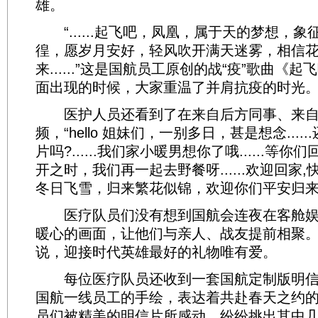
雄。
“......起飞吧，凤凰，属于天的梦想，
徨，愿岁月安好，轻风吹开满天迷雾，相信
来......”这是国航员工原创的战“疫”歌曲《
面出现的时候，大家重温了并肩抗疫的时光
医护人员还看到了在来自后方同事、来自
频，“hello 姐妹们，一别多日，甚是想念....
片吗?......我们家小暖男想你了哦......等
开之时，我们再一起去野餐呀......欢迎回家,快到
冬日飞雪，归来繁花似锦，欢迎你们平安归来
医疗队员们没有想到国航会连夜在客舱娱
暖心的画面，让他们与亲人、战友提前相聚
说，迎接时代英雄最好的礼物唯有爱。
每位医疗队员还收到一套国航定制版明信
国航一线员工的手绘，表达着共赴春天之约
员们被精美的明信片所感动，纷纷挑出其中