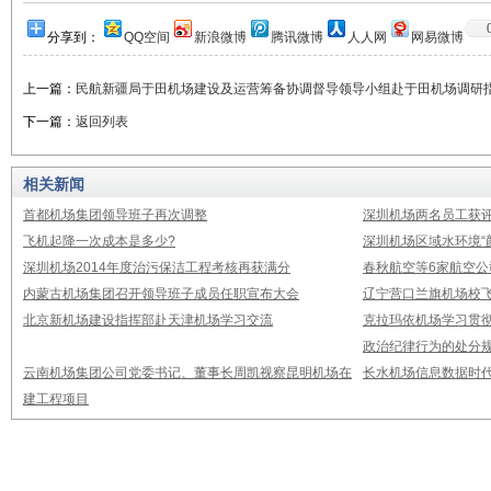
分享到：
QQ空间
新浪微博
腾讯微博
人人网
网易微博
上一篇：
民航新疆局于田机场建设及运营筹备协调督导领导小组赴于田机场调研
下一篇：
返回列表
相关新闻
首都机场集团领导班子再次调整
深圳机场两名员工获评
飞机起降一次成本是多少?
深圳机场区域水环境“
深圳机场2014年度治污保洁工程考核再获满分
春秋航空等6家航空公
内蒙古机场集团召开领导班子成员任职宣布大会
辽宁营口兰旗机场校飞
北京新机场建设指挥部赴天津机场学习交流
克拉玛依机场学习贯
政治纪律行为的处分
云南机场集团公司党委书记、董事长周凯视察昆明机场在
长水机场信息数据时
建工程项目