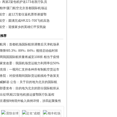
：再派2架包机护送173名医疗队员
载相伴!厦门航空北京首都国际机场运
航空：超12万套往返机票答谢援鄂
航空：圆满完成ARJ21-700飞机应急
航空：迎接家乡的英雄们平安凯旋
彩推荐
航局：首都机场国际航班调整后天津机场承
降降!85.3%↓ 89%↓ 84%↓ 视情启动临时班
周我国国际航班量将减至108班 相当于疫情
家发改委：我国机场货运能力利用率仅50%
克强：一视同仁支持各种所有制航空货运市
务院：对疫情期间国际货运航线给予政策支
威解读·公告：关于目的地为北京的国际航
部委发布：目的地为北京的部分国际航班从
出征!民航22架包机接运援鄂医疗队返程
京通报9例境外输入病例详情，涉四起聚集性