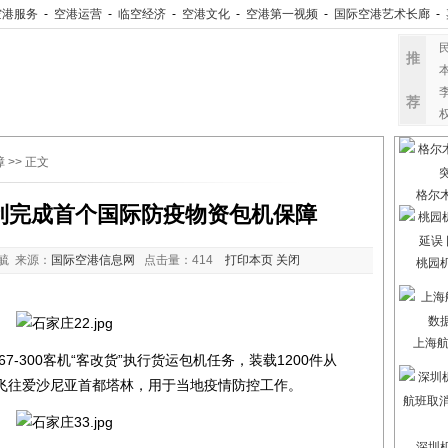
空港服务
-
空港运营
-
临空经济
-
空港文化
-
空港第一视频
-
国际空港艺术长廊
-
推
荐
障
>> 正文
格尔
利完成首个国际防疫物资包机保障
毓 来源：
国际空港信息网
点击量：
414
打印本页
关闭
桃园
上海航
7-300客机“客改货”执行货运包机任务，装载1200件从
飞往爱沙尼亚首都塔林，用于当地疫情防控工作。
深圳