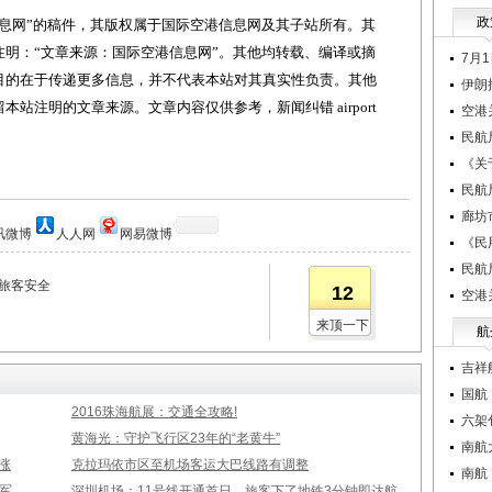
政
网”的稿件，其版权属于国际空港信息网及其子站所有。其
明：“文章来源：国际空港信息网”。其他均转载、编译或摘
7月
目的在于传递更多信息，并不代表本站对其真实性负责。其他
伊朗
站注明的文章来源。文章内容仅供参考，新闻纠错 airport
空港
民航
《关
民航
廊坊
讯微博
人人网
网易微博
《民
民航
旅客安全
12
空港
来顶一下
航
吉祥
国航
2016珠海航展：交通全攻略!
六架
黄海光：守护飞行区23年的“老黄牛”
南航
涨
克拉玛依市区至机场客运大巴线路有调整
南航
军
深圳机场：11号线开通首日，旅客下了地铁3分钟即达航