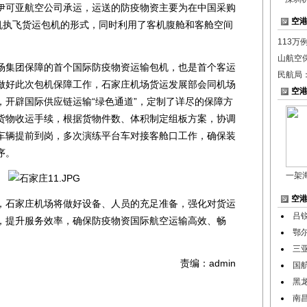
可亚航空公司承运，运送的防疫物资主要为在中国采购
空
客机执飞货运包机的形式，同时利用了客机腹舱和客舱空间
113万
山航空
集团保障的首个国际防疫物资运输包机，也是首个客运
民航局
做好此次包机保障工作，石家庄机场货运发展部会同机场
空
，开辟国际供应链运输“绿色通道”，定制了详尽的保障方
货物收运手续，根据货物件数、体积制定组板方案，协调
车辆提前到岗，多次演练平台车对接客舱口工作，确保装
序。
一架
空
石家庄机场将做好设备、人员的充足准备，强化对货运
吕
，提升服务效率，确保防疫物资国际航空运输高效、畅
鄂
三
责编：admin
国
黑
南