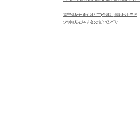
南宁机场开通至河池市(金城江)城际巴士专线
深圳机场在毕节遵义推介“经深飞”