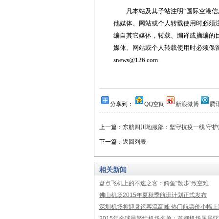
凡本站及其子站注明“国际空港信息
他媒体、网站或个人转载使用时必须注
编自其它媒体，转载、编译或摘编的
媒体、网站或个人转载使用时必须保留本
snews@126.com
分享到：
QQ空间
新浪微博
腾
上一篇：
东航四川地服部：坚守抗疫一线 守护
下一篇：
返回列表
相关新闻
盘点飞机上的不速之客：鳄鱼“散步”致空难
佛山机场2015年夏秋季航班计划正式发布
深圳机场将迎暑运客流高峰 热门航票价小幅上
2015年全球最繁忙机场名单：首都机场屈居亚