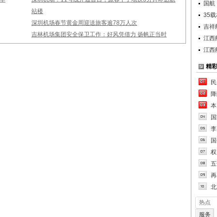
国航
站楼
35
深圳机场春节黄金周迎送旅客逾78万人次
吉祥
吉林机场集团安全保卫工作：好风凭借力 扬帆正当时
江西
江西
精
民
降
本
国
李
国
权
五
再
北
热点
服务