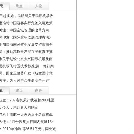
策
焦点
人物
1日起实施，民航局关于民用机场收
批准对中国游客实行免签入境政策
关注：中国空域管理的改革方向
局印发《国际航权监测管理办法》
于加快海南民航业发展支持海南全
局：推动高质量发展在民航真正落
市关于划设北京大兴国际机场及南
用机场飞行区技术标准(第一修订案
局、国家卫健委印发《航空医疗救
关注：为人民群众生命安全开辟“
企
建设
商务
航空：787客机累计载运超200吨医
：今天，来赴春天的约定
包机！南航一天再送近千名白衣战
大连：4月份恢复执行国内航班134
：2019年净利润26.51亿元，同比减