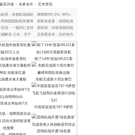
嘉宾访谈
-
名家名作
-
艺术资讯
民航局：首都机场国际
降降降!85.3%↓ 89%↓
本周我国国际航班量将
国家发改委：我国机场
李克强：一视同仁支持
国务院：对疫情期间国
权威解读·公告：关于
五部委发布：目的地为
木机场年旅客吞吐
盼了14年!首架ARJ21客
机场遭水淹大量航
东航完成第十四次黎巴
班准点率如何?大
中国首架波音787-9梦想
昆明机场开通“绿色通
机场：强降雨致百