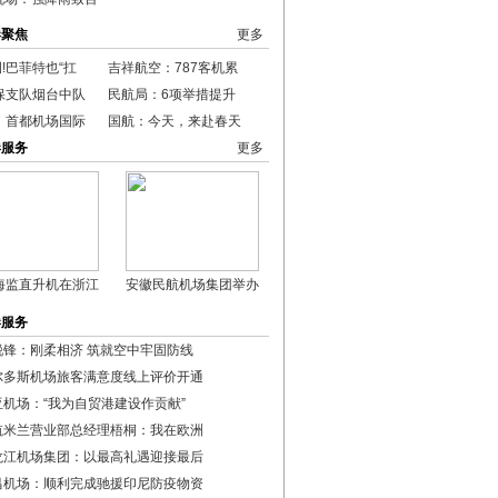
港聚焦
更多
例!巴菲特也“扛
吉祥航空：787客机累
保支队烟台中队
民航局：6项举措提升
：首都机场国际
国航：今天，来赴春天
港服务
更多
海监直升机在浙江
安徽民航机场集团举办
港服务
锐锋：刚柔相济 筑就空中牢固防线
尔多斯机场旅客满意度线上评价开通
亚机场：“我为自贸港建设作贡献”
航米兰营业部总经理梧桐：我在欧洲
龙江机场集团：以最高礼遇迎接最后
昌机场：顺利完成驰援印尼防疫物资