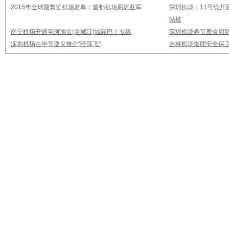
2015年全球最繁忙机场名单：首都机场屈居亚军
深圳机场：11号线开
站楼
南宁机场开通至河池市(金城江)城际巴士专线
深圳机场春节黄金周迎
深圳机场在毕节遵义推介“经深飞”
吉林机场集团安全保卫