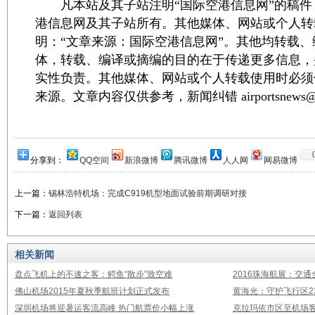
凡本站及其子站注明“国际空港信息网”的稿件
港信息网及其子站所有。其他媒体、网站或个人转
明：“文章来源：国际空港信息网”。其他均转载
体，转载、编译或摘编的目的在于传递更多信息，
实性负责。其他媒体、网站或个人转载使用时必须
来源。文章内容仅供参考，新闻纠错 airportsnews@1
分享到：
QQ空间
新浪微博
腾讯微博
人人网
网易微博
上一篇：
锡林浩特机场：完成C919机型地面试验前期调研对接
下一篇：
返回列表
相关新闻
盘点飞机上的不速之客：鳄鱼“散步”致空难
2016珠海航展：交通
佛山机场2015年夏秋季航班计划正式发布
黄海光：守护飞行区23
深圳机场将迎暑运客流高峰 热门航票价小幅上涨
克拉玛依市区至机场