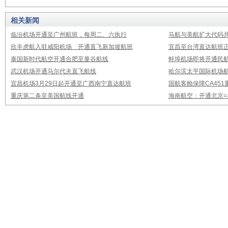
相关新闻
临汾机场开通至广州航班，每周二、六执行
马航与美航扩大代码
欣丰虎航入驻咸阳机场 开通直飞新加坡航班
宜昌至台湾直达航班
泰国新时代航空开通合肥至曼谷航线
蚌埠机场即将开通民
武汉机场开通马尔代夫直飞航线
哈尔滨太平国际机场
宜昌机场3月29日起开通至广西南宁直达航班
国航客舱保障CA451
重庆第二条至美国航线开通
海南航空：开通北京=