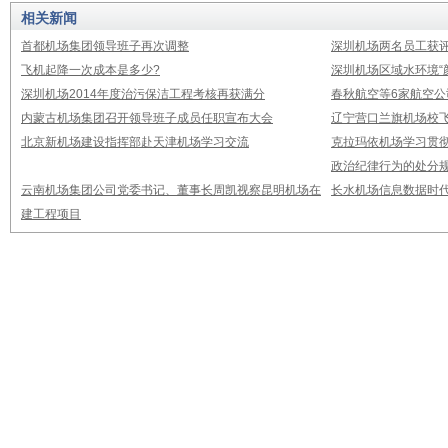
相关新闻
首都机场集团领导班子再次调整
深圳机场两名员工获评
飞机起降一次成本是多少?
深圳机场区域水环境“
深圳机场2014年度治污保洁工程考核再获满分
春秋航空等6家航空公
内蒙古机场集团召开领导班子成员任职宣布大会
辽宁营口兰旗机场校飞
北京新机场建设指挥部赴天津机场学习交流
克拉玛依机场学习贯
政治纪律行为的处分
云南机场集团公司党委书记、董事长周凯视察昆明机场在
长水机场信息数据时
建工程项目