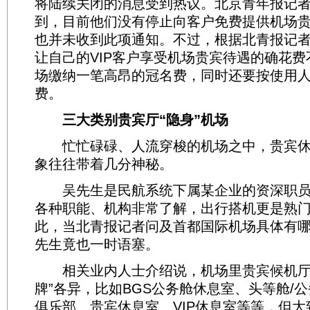
将陆续关闭的消息受到热议。北京青年报记
到，目前他们没有停止向客户免费提供机场
也并未收到此项通知。不过，根据北青报记
让自己的VIP客户享受机场贵宾待遇的确花
场缴纳一笔高昂的冠名费，同时还要按使用人
费。
三大类别贵宾厅“隐身”机场
忙忙碌碌、人流穿梭的机场之中，贵宾休
象往往带着几分神秘。
吴先生是民航系统下属某企业的资深职员
各种职能、机构非常了解，出行搭机更是熟
此，当北青报记者问及首都国际机场具体有
先生竟也一时语塞。
相关业内人士介绍说，机场里贵宾候机厅
牌”各异，比如BGS公务舱休息室、头等舱/
俱乐部、贵宾休息室、VIP休息室等等，但