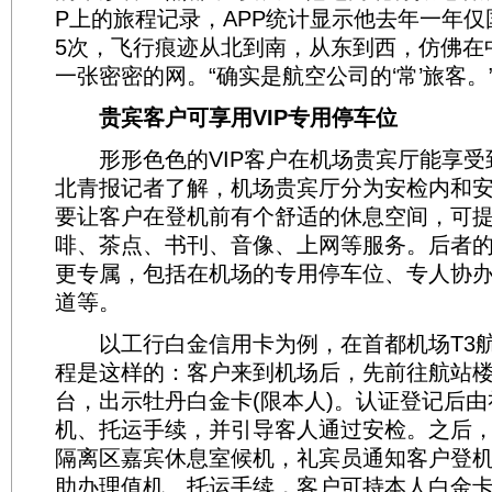
P上的旅程记录，APP统计显示他去年一年仅国
5次，飞行痕迹从北到南，从东到西，仿佛在
一张密密的网。“确实是航空公司的‘常’旅客。
贵宾客户可享用VIP专用停车位
形形色色的VIP客户在机场贵宾厅能享受
北青报记者了解，机场贵宾厅分为安检内和
要让客户在登机前有个舒适的休息空间，可
啡、茶点、书刊、音像、上网等服务。后者
更专属，包括在机场的专用停车位、专人协
道等。
以工行白金信用卡为例，在首都机场T3航
程是这样的：客户来到机场后，先前往航站
台，出示牡丹白金卡(限本人)。认证登记后
机、托运手续，并引导客人通过安检。之后
隔离区嘉宾休息室候机，礼宾员通知客户登
助办理值机、托运手续，客户可持本人白金