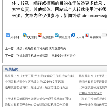
体，转载、编译或摘编的目的在于传递更多信息，
实性负责。其他媒体、网站或个人转载使用时必须
来源。文章内容仅供参考，新闻纠错 airportsnews@1
分享到：
QQ空间
新浪微博
腾讯微博
人人网
网易微博
上一篇：
港媒：机场贵宾厅将关闭 或与反腐有关
下一篇：
飞机上用手机迎来解禁潮 中国2016年将有结论
相关新闻
民航局下发《关于开展“平安民航”建设工作的总体方案》
民航局印发《关于进
中国因私护照免签落地签名单(2016年2月更新)
云南省政府关于建设
通用航空包机飞行（短途运输）经营管理暂行办法
《中国航空物流发展研
代物流的根本转变
关于调整国航国际客运票证销售代理手续费率的通知
《航班正常管理规定》2
通辽市政府召开市长办公会听取通辽机场工作汇报
进一步深化民航改革