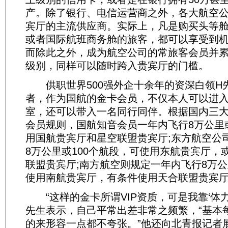
产。除了银行、电信运营商之外，各大航空
宾厅的主流供应商。实际上，凡是购买头等
或者国际航班商务舱的旅客，都可以享受到
而除此之外，成为航空公司的常旅客会员并
级别，同样可以随时跨入贵宾厅的门槛。
供职世界500强外企十余年的资深白领H
者，作为国航的金卡会员，不仅本人可以进
室，还可以带入一名同行同伴。根据国内三
会员规则，国航知音会员一年内飞行8万公里
用国航贵宾厅和星空联盟贵宾厅;东方航空公
8万公里或100个航段，可使用东航贵宾厅，
联盟贵宾厅;南方航空则规定一年内飞行8万公
使用南航贵宾厅，有条件使用天合联盟贵宾
“这样的金卡所谓VIP资质，可是我靠‘体力
先生表示，自己平常出差非常之频繁，“基本
的来形容一点都不夸张。”他还向北青报记者