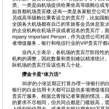
类。一类是由机场提供给乘坐高等级舱位或
如首都机场贵宾楼;还有一类是各家航空公司
员或高等级舱位乘客设立的贵宾厅，比如国
全国各大机场都有自己的常旅客会员休息室;
的企业机构在机场开设或者冠名的贵宾厅，面向
mpany Important Person，作为这些
者增值服务，银行和电信行业的VIP贵宾厅都
业内人士表示，各机场的贵宾厅阶段性的
机构的调整，因此数量和类别难以精准统计
际机场的贵宾厅应该也有几十处。
攒金卡是“体力活”
30岁的小张近期正打算办理一张银行的白
银行的白金信用卡大都可以提供多项增值项
贵宾厅服务。根据北青报记者掌握的情况，
的要求不尽相同，但共同点都是门槛较高，
上级别的信用卡，或者是在银行拥有50万甚