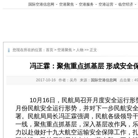
国际空港信息网
-
空港聚焦
-
空港服务
-
空港运营
-
临空经济
-
您现在所在的位置：
首页
>
空港聚焦
>
人物
>> 正文
冯正霖：聚焦重点抓基层 形成安全
2017-10-16
作者：吴丹 来源：
国际空港信息网
点击量：
4
10月16日，民航局召开月度安全运行形
月份民航安全运行形势，并对下一步民航安
署。民航局局长冯正霖强调，民航各级领导
一线，聚焦重点抓基层，深入基层改作风，
力以赴做好十九大航空运输安全保障工作，