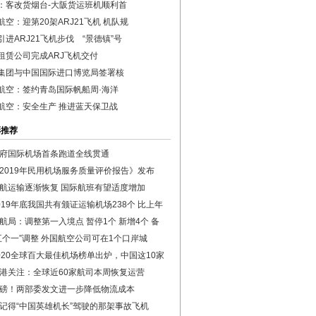
：客改货烟台-大阪货运班机顺利首
航空：迎第20架ARJ21飞机 机队规
引进ARJ21飞机步伐 “景德镇”号
租赁公司完成ARJ飞机交付
集团与中国国际进口博览局签署核
航空：签约青岛国际帆船周·海洋
航空：安全生产 推进蓝天保卫战
彩推荐
府国际机场首条跑道全线贯通
2019年民用机场服务质量评价报告》发布
航运输逐渐恢复 国际航班有望适度增加
019年底我国共有颁证运输机场238个 比上年
航局：调整第一入境点 暂停1个 新增4个 备
五个一”调整 外国航空公司可在1个口岸城
020全球百大最佳机场榜单出炉，中国这10家
港关注：全球近60家航司本周恢复运营
磅！两部委发文进一步降低物流成本
记得“中国英雄机长”驾驶的那架事故飞机