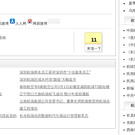
夏
乌
政
讯微博
人人网
网易微博
中国
活动
《使
11
《中
来顶一下
《长
《长
机组
深圳机场两名员工获评深圳市“十佳最美员工”
民用
深圳机场区域水环境“颜值”大幅提升
民用
春秋航空等6家航空公司3月1日起搬至咸阳机场T3航站楼
新编
会
辽宁营口兰旗机场校飞成功 预计年底前通航
中共
云南机场集团公司党委书记、董事长周凯视察昆明机场在
航
建工程项目
长龙
织违反党的
长水机场信息数据时代引领运行管理新常态
东航
西南