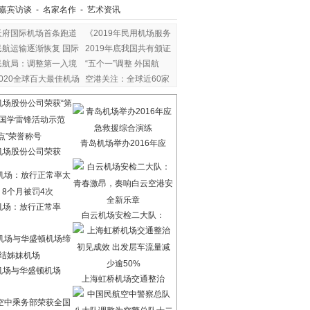
嘉宾访谈
-
名家名作
-
艺术资讯
天府国际机场首条跑道
《2019年民用机场服务
民航运输逐渐恢复 国际
2019年底我国共有颁证
民航局：调整第一入境
“五个一”调整 外国航
2020全球百大最佳机场
空港关注：全球近60家
青岛机场举办2016年应
机场股份公司荣获
机场：放行正常率
白云机场安检二大队：
机场与华盛顿机场
上海虹桥机场交通整治