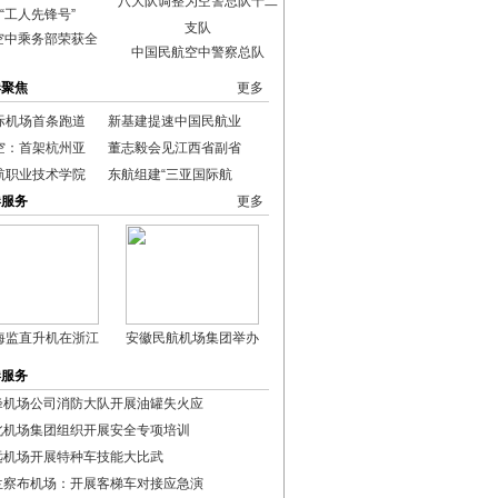
空中乘务部荣获全
中国民航空中警察总队
港聚焦
更多
际机场首条跑道
新基建提速中国民航业
空：首架杭州亚
董志毅会见江西省副省
航职业技术学院
东航组建“三亚国际航
港服务
更多
海监直升机在浙江
安徽民航机场集团举办
港服务
峰机场公司消防大队开展油罐失火应
北机场集团组织开展安全专项培训
远机场开展特种车技能大比武
兰察布机场：开展客梯车对接应急演