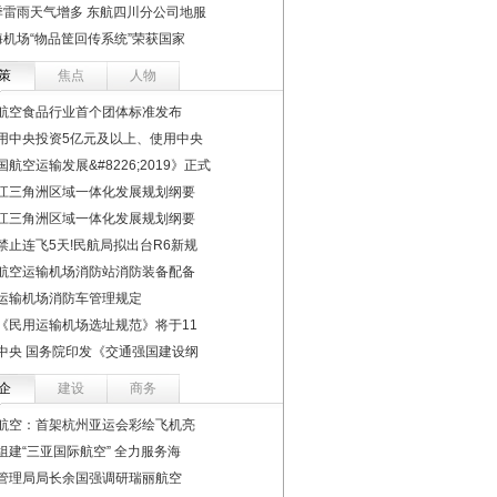
季雷雨天气增多 东航四川分公司地服
海机场“物品筐回传系统”荣获国家
策
焦点
人物
航空食品行业首个团体标准发布
用中央投资5亿元及以上、使用中央
国航空运输发展&#8226;2019》正式
江三角洲区域一体化发展规划纲要
江三角洲区域一体化发展规划纲要
禁止连飞5天!民航局拟出台R6新规
航空运输机场消防站消防装备配备
运输机场消防车管理规定
《民用运输机场选址规范》将于11
中央 国务院印发《交通强国建设纲
企
建设
商务
航空：首架杭州亚运会彩绘飞机亮
组建“三亚国际航空” 全力服务海
管理局局长余国强调研瑞丽航空