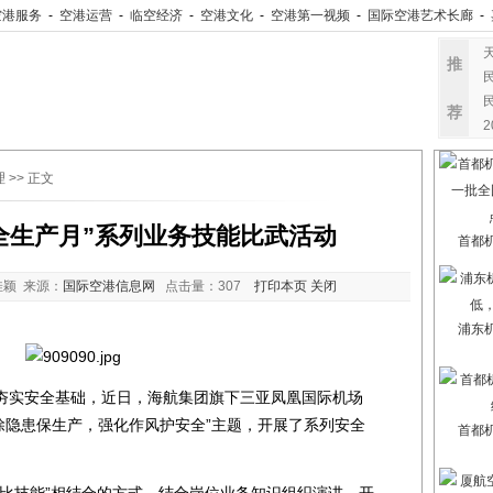
空港服务
-
空港运营
-
临空经济
-
空港文化
-
空港第一视频
-
国际空港艺术长廊
-
推
荐
理
>> 正文
全生产月”系列业务技能比武活动
首都
颖 来源：
国际空港信息网
点击量：
307
打印本页
关闭
浦东
实安全基础，近日，海航集团旗下三亚凤凰国际机场
“消除隐患保生产，强化作风护安全”主题，开展了系列安全
首都
技能”相结合的方式，结合岗位业务知识组织演讲，开