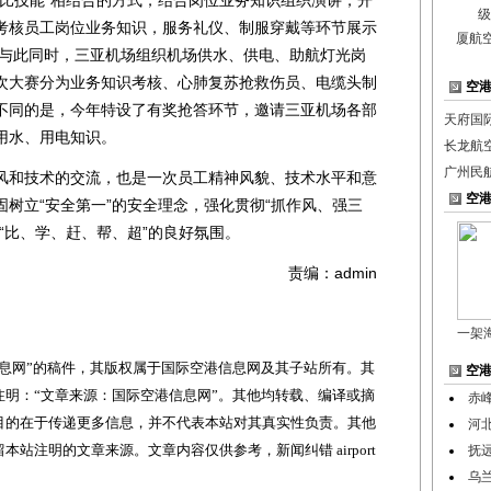
考核员工岗位业务知识，服务礼仪、制服穿戴等环节展示
厦航
;与此同时，三亚机场组织机场供水、供电、助航灯光岗
次大赛分为业务知识考核、心肺复苏抢救伤员、电缆头制
空
不同的是，今年特设了有奖抢答环节，邀请三亚机场各部
天府国
用水、用电知识。
长龙航
广州民
和技术的交流，也是一次员工精神风貌、技术水平和意
空
树立“安全第一”的安全理念，强化贯彻“抓作风、强三
“比、学、赶、帮、超”的良好氛围。
责编：admin
一架
网”的稿件，其版权属于国际空港信息网及其子站所有。其
空
明：“文章来源：国际空港信息网”。其他均转载、编译或摘
赤
目的在于传递更多信息，并不代表本站对其真实性负责。其他
河
站注明的文章来源。文章内容仅供参考，新闻纠错 airport
抚
乌