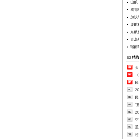
山航
成都
加快
厦航
东航
青岛
瑞丽
精
天
《
民
2
民
“
2
空
重
还