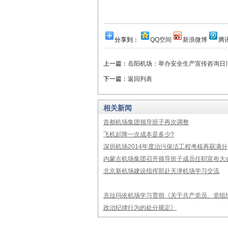
分享到：
QQ空间
新浪微博
腾
上一篇：
岳阳机场：举办安全生产宣传咨询日
下一篇：
返回列表
相关新闻
首都机场集团领导班子再次调整
飞机起降一次成本是多少?
深圳机场2014年度治污保洁工程考核再获满分
内蒙古机场集团召开领导班子成员任职宣布大
北京新机场建设指挥部赴天津机场学习交流
克拉玛依机场学习贯彻《关于共产党员、党组
政治纪律行为的处分规定》