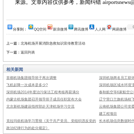
来源。文章内容仅供参考，新闻纠错 airportsnews@1
分享到：
QQ空间
新浪微博
腾讯微博
人人网
网易微博
上一篇：
北海机场开展消防急救知识宣传教育活动
下一篇：
返回列表
相关新闻
首都机场集团领导班子再次调整
深圳机场两名员工获评
飞机起降一次成本是多少?
深圳机场区域水环境“
深圳机场2014年度治污保洁工程考核再获满分
春秋航空等6家航空公
内蒙古机场集团召开领导班子成员任职宣布大会
辽宁营口兰旗机场校飞
北京新机场建设指挥部赴天津机场学习交流
云南机场集团公司党
建工程项目
克拉玛依机场学习贯彻《关于共产党员、党组织违反党的
长水机场信息数据时
政治纪律行为的处分规定》