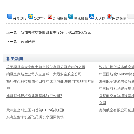
分享到：
QQ空间
新浪微博
腾讯微博
人人网
网易微博
上一篇：
新加坡航空第四财政季度净亏损1.383亿新元
下一篇：
返回列表
相关新闻
关于拟批准云南红土航空股份有限公司筹建的公示
深圳机场低成本航空强
约旦皇家航空公司入选全球十大最安全航空公司
中国国航被Skytrax
海航生态科技集团今日挂牌成立 海航集团向“互联网+”转
海南航空迎来两架崭新A3
型
中国民航机场建设集团公
成都新机场将有几家基地航空公司?
首都航空在沈增设基地
公司
天津航空引进国内首架E195客机(图)
奥凯航空有限公司创业
东海航空客机首飞昆明长水国际机场