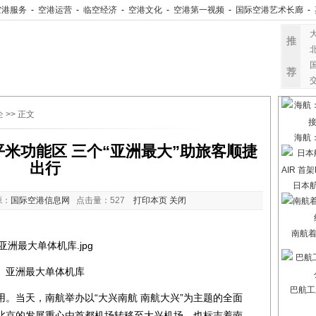
空港服务
-
空港运营
-
临空经济
-
空港文化
-
空港第一视频
-
国际空港艺术长廊
-
推
荐
企
>> 正文
海航
平米功能区 三个“亚洲最大”助旅客顺捷
出行
日本航
源：
国际空港信息网
点击量：
527
打印本页
关闭
南航
亚洲最大单体机库
巴航工
。当天，南航举办以“大兴南航 南航大兴”为主题的全面
北京的发展重心由首都机场转移至大兴机场，也标志着南