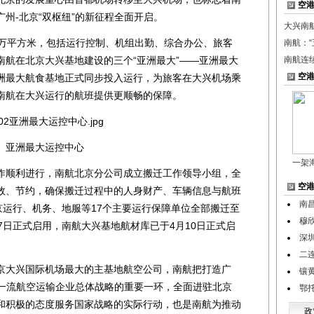
空
州-北京“双枢纽”的新征程全面开启。
大兴南
万平方米，包括运行控制、机组出勤、综合办公、旅客
南航：“
南航在北京大兴基地建设的三个“亚洲最大”——亚洲最大
南航连
空
洲最大航食基地正式同步投入运行，为旅客在大兴机场乘
南航在大兴运行的航班提供更顺畅的保障。
亚洲最大运控中心
一架
顺利进行，南航北京分公司成立搬迁工作领导小组，全
空
效、节约，确保搬迁过程中的人身财产、车辆信息与航班
南
京运行、机务、地服等17个主要运行保障单位全部搬迁至
穆欣
7日正式启用，南航大兴基地航材库已于4月10日正式启
深
二
大兴国际机场最大的主基地航空公司，南航把打造广
镶
界一流航空运输企业总体战略的重要一环，全面进驻北京
鄂
和积极的态度服务国家战略的实际行动，也是南航为推动
政