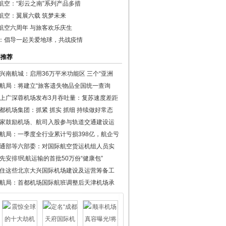
航空：“彩云之南”系列产品多措
航空：翼展六载 筑梦未来
航空六周年 与旅客欢乐庆生
：倡导一起关爱地球，共战疫情
彩推荐
兴南航城：启用36万平米功能区 三个“亚洲
航局：将建立“旅客遗失物品全国统一查询
上广深蓉机场发布3月吞吐量：复苏速度差距
都机场集团：抓紧 抓实 抓细 持续做好常态
家鼓励机场、航司入股参与轨道交通建设运
航局：一季度全行业累计亏损398亿，航企亏
通部等六部委：对国际航空货运机组人员实
先安排!民航运输的首批50万份“健康包”
住这些北京大兴国际机场建设及运营筹备工
航局：首都机场国际航班调整后天津机场承