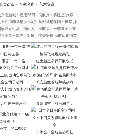
嘉宾访谈
-
名家名作
-
艺术资讯
大兴南航城：启用36万
民航局：将建立“旅客
北上广深蓉机场发布3月
首都机场集团：抓紧 抓
国家鼓励机场、航司入
民航局：一季度全行业
交通部等六部委：对国
优先安排!民航运输的首
：服务“一带一路
红土航空举行开航仪式
空公司子公司 J
长安航空首航并获政府
着力打造乌鲁木齐
青岛航空开航两周年：
业交付第1000架
日本全日空航空公司社