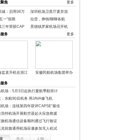
港聚焦
更多
航城：启用36万
深圳机场卫星厅废弃混
五一”假期
拉货，挣钱!聊聊各航
续三年荣获CAP
景德镇罗家机场召开机
港服务
更多
海监直升机在浙江
安徽民航机场集团举办
港服务
昌机场：5月3日起执行夏航季航班计
：东航90后机务 用JAVA修飞机
圳机场：连续第四年获评CAPSE“最佳
连浩特机场开展航空器起火应急救援
黄旗机场通信设备顺利通过飞行验证
托克前旗通用机场应邀参加无人机试
策
焦点
人物