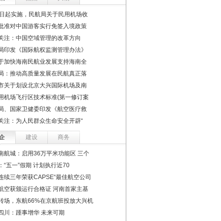
1日起实施，民航局关于民用机场收
批准对中国游客实行免签入境政策
关注：中国空域管理的改革方向
局印发《国际航权监测管理办法》
于加快海南民航业发展支持海南全
局：推动高质量发展在民航真正落
市关于划设北京大兴国际机场及南
用机场飞行区技术标准(第一修订案
局、国家卫健委印发《航空医疗救
关注：为人民群众生命安全开辟“
企
建设
商务
南航城：启用36万平米功能区 三个
：“五一”假期 计划执行近70
连续三年荣获CAPSE“最佳航空公司
航空获颁运行合格证 河南首家主基
转场，东航66%在京航班投放大兴机
四川：踵事增华 未来可期