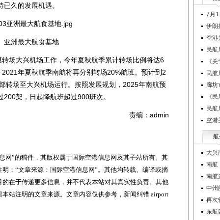
待已久的发展机遇。
7月
伊朗
空港
亚洲最大航食基地
民航
转场大兴机场工作，今年夏秋航季累计转场比例将达6
《关
、2021年夏秋航季南航将再分别转场20%航班。预计到2
民航
全部转场至大兴机场运行。按照发展规划，2025年南航预
廊坊
200架，日起降航班超过900班次。
《民
民航
责编：admin
空港
航
大兴
网”的稿件，其版权属于国际空港信息网及其子站所有。其
南航
明：“文章来源：国际空港信息网”。其他均转载、编译或摘
南航
目的在于传递更多信息，并不代表本站对其真实性负责。其他
中州
站注明的文章来源。文章内容仅供参考，新闻纠错 airport
再次
东航