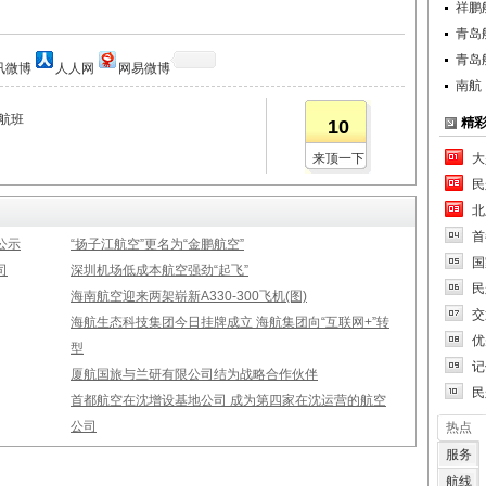
祥鹏
青岛
青岛
讯微博
人人网
网易微博
南航
个航班
精
10
来顶一下
大
民
北
首
公示
“扬子江航空”更名为“金鹏航空”
国
司
深圳机场低成本航空强劲“起飞”
民
海南航空迎来两架崭新A330-300飞机(图)
交
海航生态科技集团今日挂牌成立 海航集团向“互联网+”转
优
型
记
厦航国旅与兰研有限公司结为战略合作伙伴
民
首都航空在沈增设基地公司 成为第四家在沈运营的航空
公司
热点
服务
航线