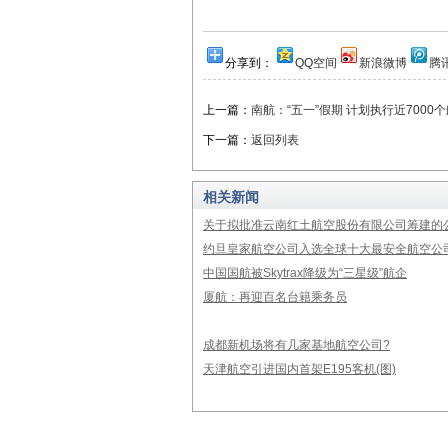
分享到：
QQ空间
新浪微博
腾
上一篇：
南航：“五一”假期 计划执行近7000
下一篇：
返回列表
相关新闻
关于拟批准云南红土航空股份有限公司筹建的
约旦皇家航空公司入选全球十大最安全航空公
中国国航被Skytrax降级为“三星级”航企
厦航：再迎百名台籍乘务员
成都新机场将有几家基地航空公司?
天津航空引进国内首架E195客机(图)