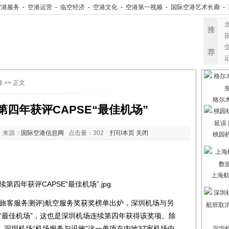
空港服务
-
空港运营
-
临空经济
-
空港文化
-
空港第一视频
-
国际空港艺术长廊
-
推
荐
障
>> 正文
格尔
四年获评CAPSE“最佳机场”
 来源：
国际空港信息网
点击量：
302
打印本页
关闭
桃园
上海航
航旅客服务测评)航空服务奖获奖榜单出炉，深圳机场与另
度“最佳机场”，这也是深圳机场连续第四年获得该奖项。除
深圳机场“机场服务与设施”这一单项在内地37家机场中
深圳