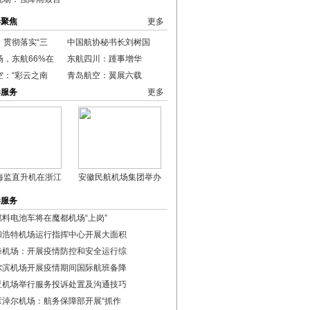
港聚焦
更多
：贯彻落实“三
中国航协秘书长刘树国
场，东航66%在
东航四川：踵事增华
空：“彩云之南
青岛航空：翼展六载
港服务
更多
海监直升机在浙江
安徽民航机场集团举办
港服务
燃料电池车将在魔都机场“上岗”
和浩特机场运行指挥中心开展大面积
峰机场：开展疫情防控和安全运行综
尔滨机场开展疫情期间国际航班备降
亚机场举行服务投诉处置及沟通技巧
彦淖尔机场：航务保障部开展“抓作