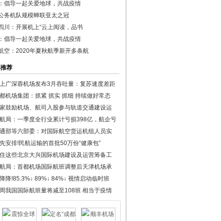
：倡导一起关爱地球，共战疫情
公务机队规模蝉联亚太之冠
四川：开展机上“云上阅读，品书
：倡导一起关爱地球，共战疫情
航空：2020年夏秋航季新开多条航
彩推荐
上广深蓉机场发布3月吞吐量：复苏速度差距
都机场集团：抓紧 抓实 抓细 持续做好常态
家鼓励机场、航司入股参与轨道交通建设运
航局：一季度全行业累计亏损398亿，航企亏
通部等六部委：对国际航空货运机组人员实
先安排!民航运输的首批50万份“健康包”
住这些北京大兴国际机场建设及运营筹备工
航局：首都机场国际航班调整后天津机场承
降降!85.3%↓ 89%↓ 84%↓ 视情启动临时班
周我国国际航班量将减至108班 相当于疫情