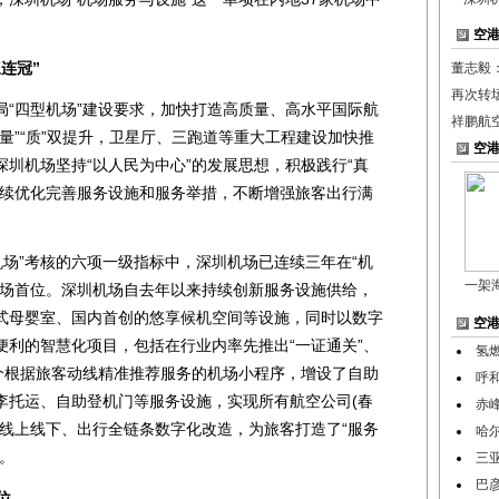
空
连冠”
董志毅
再次转
四型机场”建设要求，加快打造高质量、高水平国际航
祥鹏航
量”“质”双提升，卫星厅、三跑道等重大工程建设加快推
空
圳机场坚持“以人民为中心”的发展思想，积极践行“真
持续优化完善服务设施和服务举措，不断增强旅客出行满
场”考核的六项一级指标中，深圳机场已连续三年在“机
一架
机场首位。深圳机场自去年以来持续创新服务设施供给，
式母婴室、国内首创的悠享候机空间等设施，同时以数字
空
便利的智慧化项目，包括在行业内率先推出“一证通关”、
氢
首个根据旅客动线精准推荐服务的机场小程序，增设了自助
呼
李托运、自助登机门等服务设施，实现所有航空公司(春
赤
过线上线下、出行全链条数字化改造，为旅客打造了“服务
哈
。
三
巴
位