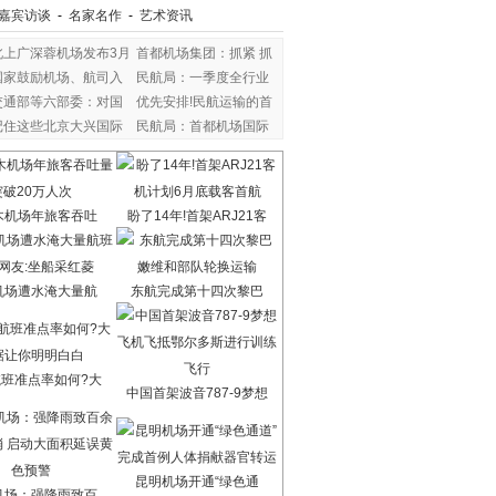
嘉宾访谈
-
名家名作
-
艺术资讯
北上广深蓉机场发布3月
首都机场集团：抓紧 抓
国家鼓励机场、航司入
民航局：一季度全行业
交通部等六部委：对国
优先安排!民航运输的首
记住这些北京大兴国际
民航局：首都机场国际
木机场年旅客吞吐
盼了14年!首架ARJ21客
机场遭水淹大量航
东航完成第十四次黎巴
班准点率如何?大
中国首架波音787-9梦想
昆明机场开通“绿色通
机场：强降雨致百