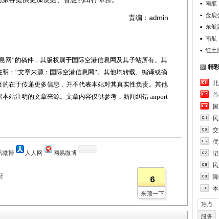
南航
金鹿
责编：admin
东航
南航
红土
网”的稿件，其版权属于国际空港信息网及其子站所有。其
精
明：“文章来源：国际空港信息网”。其他均转载、编译或摘
北
目的在于传递更多信息，并不代表本站对其真实性负责。其他
首
站注明的文章来源。文章内容仅供参考，新闻纠错 airport
国
民
交
优
讯微博
人人网
网易微博
记
民
证
降
6
本
来顶一下
热点
服务