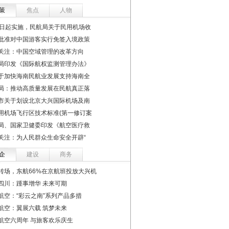
策
焦点
人物
1日起实施，民航局关于民用机场收
批准对中国游客实行免签入境政策
关注：中国空域管理的改革方向
局印发《国际航权监测管理办法》
于加快海南民航业发展支持海南全
局：推动高质量发展在民航真正落
市关于划设北京大兴国际机场及南
用机场飞行区技术标准(第一修订案
局、国家卫健委印发《航空医疗救
关注：为人民群众生命安全开辟“
企
建设
商务
转场，东航66%在京航班投放大兴机
四川：踵事增华 未来可期
航空：“彩云之南”系列产品多措
航空：翼展六载 筑梦未来
航空六周年 与旅客欢乐庆生