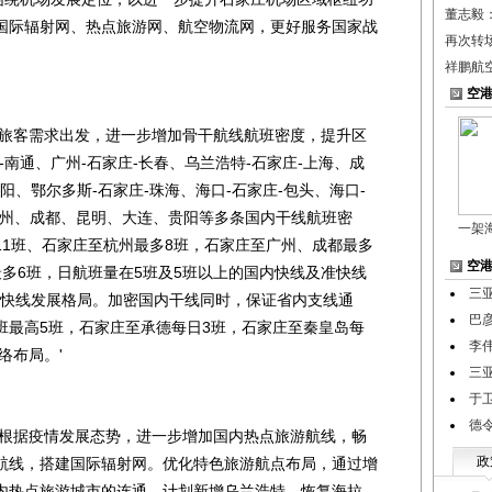
董志毅
国际辐射网、热点旅游网、航空物流网，更好服务国家战
再次转
。
祥鹏航
空
旅客需求出发，进一步增加骨干航线航班密度，提升区
-南通、广州-石家庄-长春、乌兰浩特-石家庄-上海、成
沈阳、鄂尔多斯-石家庄-珠海、海口-石家庄-包头、海口-
广州、成都、昆明、大连、贵阳等多条国内干线航班密
一架
11班、石家庄至杭州最多8班，石家庄至广州、成都最多
空
多6班，日航班量在5班及5班以上的国内快线及准快线
三
域快线发展格局。加密国内干线同时，保证省内支线通
巴
班最高5班，石家庄至承德每日3班，石家庄至秦皇岛每
李
络布局。'
三
于
德
根据疫情发展态势，进一步增加国内热点旅游航线，畅
政
航线，搭建国际辐射网。优化特色旅游航点布局，通过增
内热点旅游城市的连通，计划新增乌兰浩特，恢复海拉