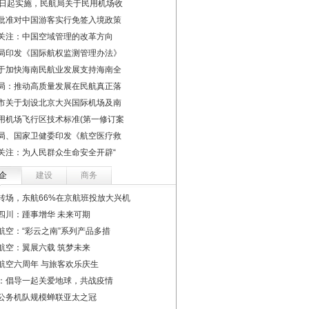
1日起实施，民航局关于民用机场收
批准对中国游客实行免签入境政策
关注：中国空域管理的改革方向
局印发《国际航权监测管理办法》
于加快海南民航业发展支持海南全
局：推动高质量发展在民航真正落
市关于划设北京大兴国际机场及南
用机场飞行区技术标准(第一修订案
局、国家卫健委印发《航空医疗救
关注：为人民群众生命安全开辟“
企
建设
商务
转场，东航66%在京航班投放大兴机
四川：踵事增华 未来可期
航空：“彩云之南”系列产品多措
航空：翼展六载 筑梦未来
航空六周年 与旅客欢乐庆生
：倡导一起关爱地球，共战疫情
公务机队规模蝉联亚太之冠