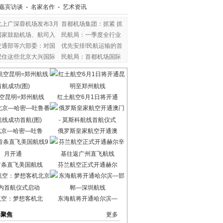
嘉宾访谈
-
名家名作
-
艺术资讯
北上广深蓉机场发布3月
首都机场集团：抓紧 抓
国家鼓励机场、航司入
民航局：一季度全行业
交通部等六部委：对国
优先安排!民航运输的首
记住这些北京大兴国际
民航局：首都机场国际
空昆明=郑州航线
红土航空6月1日将开通
北京—哈密—吐鲁
俄罗斯皇家航空开通澳
首条直飞美国航线
芬兰航空正式开通赫尔
航空：梦想客机北
东海航将开通哈尔滨—
港聚焦
更多