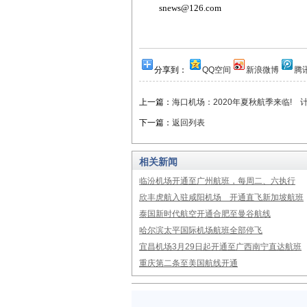
snews@126.com
分享到：
QQ空间
新浪微博
腾
上一篇：
海口机场：2020年夏秋航季来临! 计
下一篇：
返回列表
相关新闻
临汾机场开通至广州航班，每周二、六执行
欣丰虎航入驻咸阳机场 开通直飞新加坡航班
泰国新时代航空开通合肥至曼谷航线
哈尔滨太平国际机场航班全部停飞
宜昌机场3月29日起开通至广西南宁直达航班
重庆第二条至美国航线开通