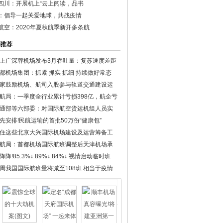
四川：开展机上“云上阅读，品书
：倡导一起关爱地球，共战疫情
航空：2020年夏秋航季新开多条航
彩推荐
上广深蓉机场发布3月吞吐量：复苏速度差距
都机场集团：抓紧 抓实 抓细 持续做好常态
家鼓励机场、航司入股参与轨道交通建设运
航局：一季度全行业累计亏损398亿，航企亏
通部等六部委：对国际航空货运机组人员实
先安排!民航运输的首批50万份“健康包”
住这些北京大兴国际机场建设及运营筹备工
航局：首都机场国际航班调整后天津机场承
降降!85.3%↓ 89%↓ 84%↓ 视情启动临时班
周我国国际航班量将减至108班 相当于疫情