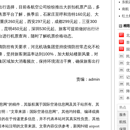
东航
行选择，目前各航空公司纷纷推出大折扣机票产品，多
南航
售票平台了解，换季后，石家庄至呼和浩特160元起、大
红土
重庆260元起，西安297元起，成都299元起，三亚300
精
起，昆明450元起，深圳530元起。旅客可提前做好出行计
北
台进行机票查询，随时了解机票价格动态。
首
防控有关要求，河北机场集团坚持疫情防控常态化不松
国
降，坚持旅客测温率达到100%，加大航站楼新风量，对
民
集区域加大消毒频次，保持环境清洁干爽，确保旅客出行
交
优
记
责编：admin
民
降
本
网”的稿件，其版权属于国际空港信息网及其子站所有。其
热点
明：“文章来源：国际空港信息网”。其他均转载、编译或摘
服务
目的在于传递更多信息，并不代表本站对其真实性负责。其他
航线
站注明的文章来源。文章内容仅供参考，新闻纠错 airport
保障