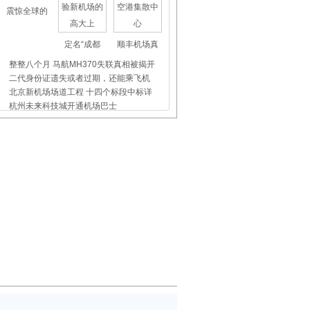
震惊全球的
定名“成都
顺丰机场真
整整八个月 马航MH370失联真相被揭开
二代身份证遗失或者过期，还能乘飞机
北京新机场场道工程 十四个标段中标详
杭州未来科技城开通机场巴士
上海虹桥、浦东机场外币兑换点位置介
昨天东航5509航班没出事，我们都应该
飞机晚点舞
国际儿童节
首都机场爱
西宁机场正式步入5G时代
阿拉善机场召开2020年战略绩效部署会
乌鲁木齐国际机场：客服热线新增自动
胡蝶：英语和茶艺相融 东航乘务员的别
锡林浩特机场：行李提取新增航显设备