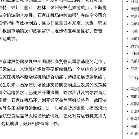
7月
浩特、银川、丽江、桂林、泉州等热点旅游航点，不断提
伊朗
航空旅游融合发展。石家庄机场继续加强与各航空公司合
空港
疫情得到有效控制后，逐步开通至日本东京、大阪，韩国
民航
并根据市场情况和旅客需求，逐步恢复泰国曼谷、普吉
《关
客运航线。
民航
廊坊
《民
京津冀协同发展中全国现代商贸物流重要基地的定位，
民航
空港
国际窗口、京津冀机场群重要枢纽机场、全省综合交通枢
石家庄机场不断增强机场综合功能，持续拓展货运航线，
航
发生以来，石家庄机场抢抓支持航空物流业发展的政策契
再次
航空运输要求，已先后开通深圳、哈尔滨以及吉尔吉斯斯
东航
季后，石家庄机场还计划开通至荷兰阿姆斯特丹、德国法
祥鹏
拉等多条国际货运航线，进一步畅通货运渠道，提高河北
青岛
据航空货运需求大幅增长的情况，强化对货运包机支持力
青岛
”包机航班，做好相关保障工作。
南航
金鹿