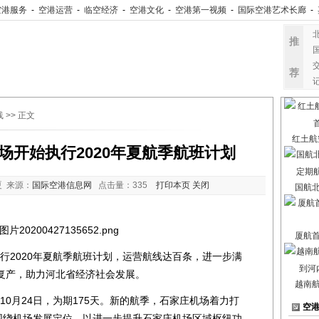
空港服务
-
空港运营
-
临空经济
-
空港文化
-
空港第一视频
-
国际空港艺术长廊
-
推
荐
线
>> 正文
红土航
场开始执行2020年夏航季航班计划
 来源：
国际空港信息网
点击量：
335
打印本页
关闭
国航
厦航
2020年夏航季航班计划，运营航线达百条，进一步满
复产，助力河北省经济社会发展。
越南
10月24日，为期175天。新的航季，石家庄机场着力打
空
，围绕机场发展定位，以进一步提升石家庄机场区域枢纽功