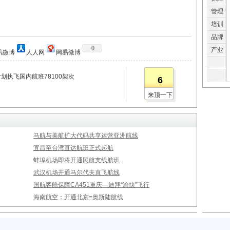
管理
培训
品牌
0
产业
讯微博
人人网
网易微博
划执飞国内航班78100架次
6
来顶一下
马航与美航扩大代码共享运营亚洲航线
宜昌至台湾直达航班正式起航
蚌埠机场即将开通民航支线航班
武汉机场开通马尔代夫直飞航线
国航客舱保障CA451重庆—迪拜“渝快”飞行
海南航空：开通北京=奥斯陆航线