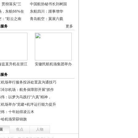
：贯彻落实“三
中国航协秘书长刘树国
场，东航66%在
东航四川：踵事增华
空：“彩云之南
青岛航空：翼展六载
港服务
更多
海监直升机在浙江
安徽民航机场集团举办
港服务
亚机场举行服务投诉处置及沟通技巧
彦淖尔机场：航务保障部开展“抓作
伟伟：以梦为马践行“六真”精神，
亚机场举办“党建+机坪运行能力提升
卫炜：十年始得凌云木
令哈机场荣获锦旗
策
焦点
人物