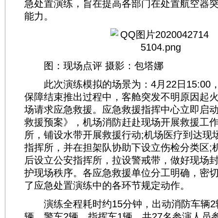
急处置演练，旨在提高各部门在处置航空器
能力。
图：现场点评 摄影：包塔娜
此次演练模拟的场景为：4月22日15:00，
保障结束推出过程中，客舱突发不明原因起
场请求应急救援。应急救援指挥中心立即启
救援预案》，机场消防赶赴现场开展救援工
所，铺设水带开展救援行动;机场医疗到达现
指挥所，并在担架队协助下设立伤检分类区;
后设立公安指挥所，拉设警戒带，做好现场
护现场秩序。各应急救援单位分工明确，密
了应急处置演练中的各环节规定动作。
演练全程耗时约15分钟，出动消防车辆2
辆，警车2辆、指挥车1辆，共27名参演人员