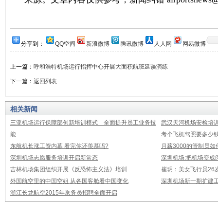
分享到：
QQ空间
新浪微博
腾讯微博
人人网
网易微博
上一篇：
呼和浩特机场运行指挥中心开展大面积航班延误演练
下一篇：
返回列表
相关新闻
三亚机场运行保障部创新培训模式 全面提升员工业务技
武汉天河机场安检培
能
考个飞机驾照要多少钱
东航机长涨工资内幕 看完你还羡慕吗?
月薪3000的管制员如
深圳机场志愿服务培训开启新常态
深圳机场:把机场变成
吉林机场集团组织开展《反恐怖主义法》培训
崔玥：美女飞行员26
外国航空里的中国空姐 从各国客舱看中国变化
深圳机场新一期扩建
浙江长龙航空2015年乘务员招聘全面开启