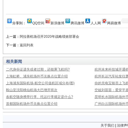
分享到：
QQ空间
新浪微博
腾讯微博
人人网
网易微博
上一篇：
阿拉善机场召开2020年战略绩效部署会
下一篇：
返回列表
相关新闻
二代身份证遗失或者过期，还能乘飞机吗?
杭州未来科技城开通
上海虹桥、浦东机场外币兑换点位置介绍
杭州长运汽车站发往
上海浦东国际机场-航空公司值机区域分布(图)
你的充电宝能否上飞机
鞍山至沈阳桃仙机场大巴增开班次
空姐刘苗苗：爱穿平底
各航空随身携带行李、托运行李规定是什么?
昆明长水国际机场外
首都国际机场外币兑换点位置介绍
广州白云国际机场外
关于我们
|
法律声